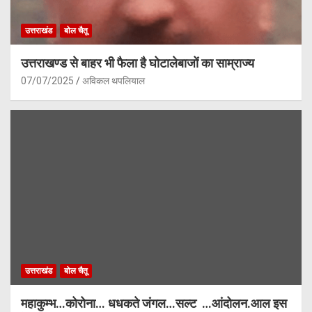
उत्तराखंड
बोल चैतू
उत्तराखण्ड से बाहर भी फैला है घोटालेबाजों का साम्राज्य
07/07/2025
अविकल थपलियाल
उत्तराखंड
बोल चैतू
महाकुम्भ…कोरोना… धधकते जंगल…सल्ट …आंदोलन.आल इस