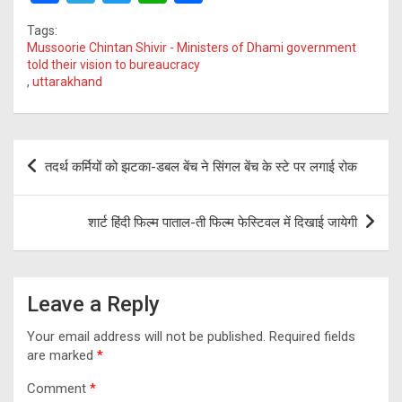
a
el
wi
h
h
Tags:
ce
e
tt
at
ar
Mussoorie Chintan Shivir - Ministers of Dhami government
told their vision to bureaucracy
b
gr
er
s
e
,
uttarakhand
o
a
A
o
m
p
Post
k
p
तदर्थ कर्मियों को झटका-डबल बेंच ने सिंगल बेंच के स्टे पर लगाई रोक
navigation
शार्ट हिंदी फिल्म पाताल-ती फिल्म फेस्टिवल में दिखाई जायेगी
Leave a Reply
Your email address will not be published.
Required fields
are marked
*
Comment
*