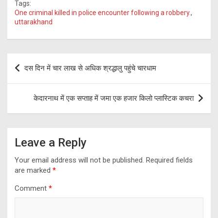
Tags:
ce
e
tt
at
ar
One criminal killed in police encounter following a robbery.
,
uttarakhand
b
gr
er
s
e
o
a
A
o
m
p
Post
दस दिन में चार लाख से अधिक श्रद्धालु पहुंचे चारधाम
k
p
navigation
केदारनाथ में एक सप्ताह में जमा एक हजार किलो प्लास्टिक कचरा
Leave a Reply
Your email address will not be published.
Required fields
are marked
*
Comment
*