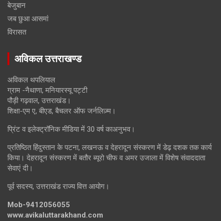
बेजुबान
जब छुआ आसमां
विरासत
अविकल उत्तराखण्ड
अविकल थपलियाल
ग्राम -नैथाणा, मनियारस्यू पट्टी
पौड़ी गढ़वाल, उत्तराखंड।
शिक्षा-एम ए, बीएड, बैचलर ऑफ जर्नलिज़्म।
प्रिंट व इलेक्ट्रॉनिक मीडिया में 30 वर्ष काअनुभव।
प्रतिष्ठित हिंदुस्तान के पटना, लखनऊ व देहरादून संस्करण में डेढ़ दशक तक कार्य
किया। देहरादून संस्करण में बतौर ब्यूरो चीफ व अमर उजाला में विशेष संवाददाता
सेवाएं दी।
पूर्व सदस्य, उत्तराखंड राज्य वित्त आयोग।
Mob-9412056055
www.avikaluttarakhand.com