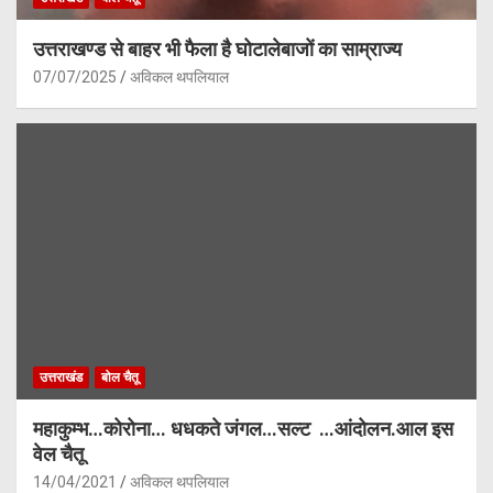
उत्तराखण्ड से बाहर भी फैला है घोटालेबाजों का साम्राज्य
07/07/2025
अविकल थपलियाल
उत्तराखंड
बोल चैतू
महाकुम्भ…कोरोना… धधकते जंगल…सल्ट …आंदोलन.आल इस
वेल चैतू
14/04/2021
अविकल थपलियाल