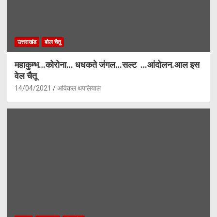
उत्तराखंड
बोल चैतू
महाकुम्भ…कोरोना… धधकते जंगल…सल्ट …आंदोलन.आल इस
वेल चैतू
14/04/2021
अविकल थपलियाल