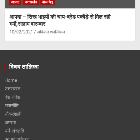
आपदा
उत्तराखंड
बोल चैतू
आपदा – सिख भाइयों की चाय-ब्रेड पकौड़े से मिल रही
गर्मी,सलाम बारम्बार
10/02/2021
अविकल थपलियाल
विषय तालिका
Home
उत्तराखंड
देश विदेश
राजनीति
नौकरशाही
अपराध
धर्म-संस्कृति
वन एवं पर्यावरण