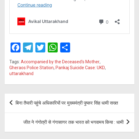
F
T
T
W
S
a
el
wi
h
h
Tags:
Accompanied by the Deceased's Mother
,
ce
e
tt
at
ar
Gheraos Police Station
,
Pankaj Suicide Case: UKD
,
uttarakhand
b
gr
er
s
e
o
a
A
o
m
p
Post
बिना तैयारी पहुंचे अधिकारियों पर मुख्यमंत्री पुष्कर सिंह धामी सख्त
k
p
navigation
जीत ने गंगोत्री से गंगासागर तक भारत को भगवामय किया : धामी