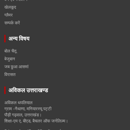
खेलकूद
ग्लैमर
सम्पर्क करें
अन्य विषय
बोल चैतू
बेजुबान
जब छुआ आसमां
विरासत
अविकल उत्तराखण्ड
अविकल थपलियाल
ग्राम -नैथाणा, मनियारस्यू पट्टी
पौड़ी गढ़वाल, उत्तराखंड।
शिक्षा-एम ए, बीएड, बैचलर ऑफ जर्नलिज़्म।