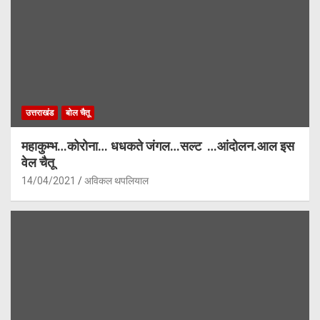
उत्तराखंड
बोल चैतू
महाकुम्भ…कोरोना… धधकते जंगल…सल्ट …आंदोलन.आल इस
वेल चैतू
14/04/2021
अविकल थपलियाल