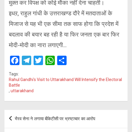
मुक्त कर विपक्ष को कोई मौका नहीं देना चाहती।
इधऱ, राहुल गांधी के उत्तराखण्ड दौरे में मतदाताओं के
मिजाज से यह भी एक सीमा तक साफ होगा कि प्रदेश में
बदलाव की बयार बह रही है या फिर जनता एक बार फिर
मोदी-मोदी का नारा लगाएगी…
F
T
T
W
S
a
el
wi
h
h
Tags:
ce
e
tt
at
ar
Rahul Gandhi's Visit to Uttarakhand Will Intensify the Electoral
Battle
b
gr
er
s
e
,
uttarakhand
o
a
A
o
m
p
Post
k
p
भैरव सेना ने लगाया बीकेटीसी पर भ्रष्टाचार का आरोप
navigation