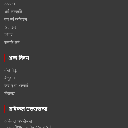
अपराध
धर्म-संस्कृति
वन एवं पर्यावरण
खेलकूद
ग्लैमर
सम्पर्क करें
अन्य विषय
बोल चैतू
बेजुबान
जब छुआ आसमां
विरासत
अविकल उत्तराखण्ड
अविकल थपलियाल
ग्राम -नैथाणा, मनियारस्यू पट्टी