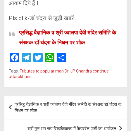
आयाम दिये हैं l
Pls clik-डॉ चंद्रा से जुड़ी खबरें
प्रसिद्ध वैज्ञानिक व श्री ज्वालपा देवी मंदिर समिति के
संरक्षक डॉ चंद्रा के निधन पर शोक
F
T
T
W
S
a
el
wi
h
h
Tags:
Tributes to popular man Dr. JP Chandra continue
,
ce
e
tt
at
ar
uttarakhand
b
gr
er
s
e
o
a
A
Post
o
m
p
प्रसिद्ध वैज्ञानिक व श्री ज्वालपा देवी मंदिर समिति के संरक्षक डॉ चंद्रा के
navigation
निधन पर शोक
k
p
श्री गुरु राम राय विश्वविद्यालय में फेयरवेल पार्टी का आयोजन