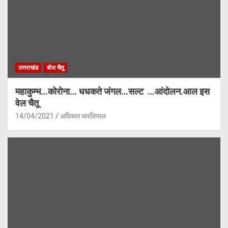
उत्तराखंड
बोल चैतू
महाकुम्भ…कोरोना… धधकते जंगल…सल्ट …आंदोलन.आल इस
वेल चैतू
14/04/2021
अविकल थपलियाल