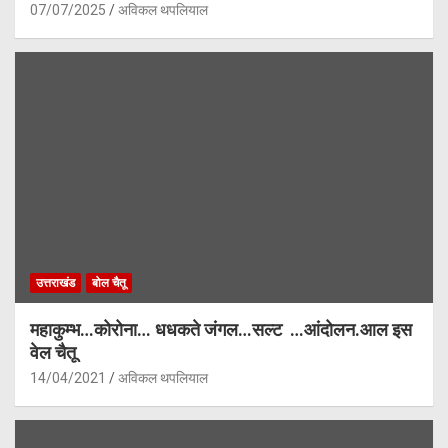
07/07/2025
अविकल थपलियाल
उत्तराखंड
बोल चैतू
महाकुम्भ…कोरोना… धधकते जंगल…सल्ट …आंदोलन.आल इस
वेल चैतू
14/04/2021
अविकल थपलियाल