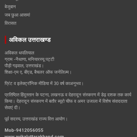
बेजुबान
जब छुआ आसमां
विरासत
अविकल उत्तराखण्ड
अविकल थपलियाल
ग्राम -नैथाणा, मनियारस्यू पट्टी
पौड़ी गढ़वाल, उत्तराखंड।
शिक्षा-एम ए, बीएड, बैचलर ऑफ जर्नलिज़्म।
प्रिंट व इलेक्ट्रॉनिक मीडिया में 30 वर्ष काअनुभव।
प्रतिष्ठित हिंदुस्तान के पटना, लखनऊ व देहरादून संस्करण में डेढ़ दशक तक कार्य
किया। देहरादून संस्करण में बतौर ब्यूरो चीफ व अमर उजाला में विशेष संवाददाता
सेवाएं दी।
पूर्व सदस्य, उत्तराखंड राज्य वित्त आयोग।
Mob-9412056055
www.avikaluttarakhand.com