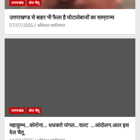
उत्तराखंड
बोल चैतू
उत्तराखण्ड से बाहर भी फैला है घोटालेबाजों का साम्राज्य
07/07/2025
अविकल थपलियाल
उत्तराखंड
बोल चैतू
महाकुम्भ…कोरोना… धधकते जंगल…सल्ट …आंदोलन.आल इस
वेल चैतू