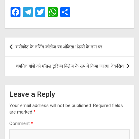
F
T
T
W
S
a
el
wi
h
h
ce
e
tt
at
ar
b
gr
er
s
e
Post
श्रीकोट के नर्सिंग कॉलेज स्व.अंकिता भंडारी के नाम पर
o
a
A
navigation
o
m
p
चयनित गांवों को मॉडल टूरिज्म विलेज के रूप में किया जाएगा विकसित
k
p
Leave a Reply
Your email address will not be published.
Required fields
are marked
*
Comment
*