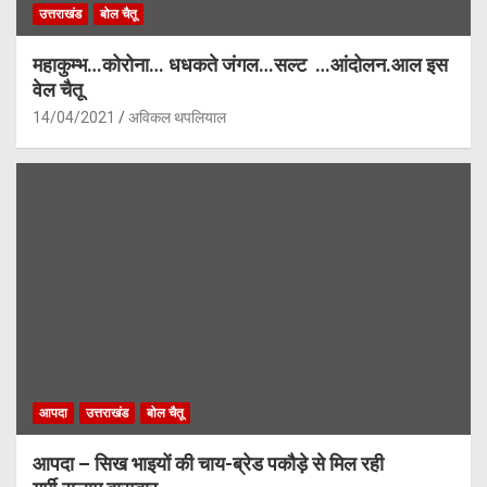
उत्तराखंड
बोल चैतू
महाकुम्भ…कोरोना… धधकते जंगल…सल्ट …आंदोलन.आल इस
वेल चैतू
14/04/2021
अविकल थपलियाल
आपदा
उत्तराखंड
बोल चैतू
आपदा – सिख भाइयों की चाय-ब्रेड पकौड़े से मिल रही