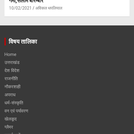
गर्मी,सलाम बारम्बार
10/02/2021
अविकल थपलियाल
विषय तालिका
Home
उत्तराखंड
देश विदेश
राजनीति
नौकरशाही
अपराध
धर्म-संस्कृति
वन एवं पर्यावरण
खेलकूद
ग्लैमर