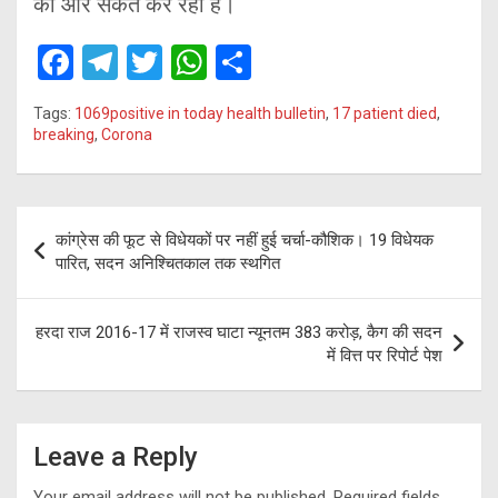
की ओर संकेत कर रहा है।
F
T
T
W
S
a
el
wi
h
h
Tags:
1069positive in today health bulletin
,
17 patient died
,
ce
e
tt
at
ar
breaking
,
Corona
b
gr
er
s
e
o
a
A
Post
o
m
p
कांग्रेस की फूट से विधेयकों पर नहीं हुई चर्चा-कौशिक। 19 विधेयक
navigation
पारित, सदन अनिश्चितकाल तक स्थगित
k
p
हरदा राज 2016-17 में राजस्व घाटा न्यूनतम 383 करोड़, कैग की सदन
में वित्त पर रिपोर्ट पेश
Leave a Reply
Your email address will not be published.
Required fields