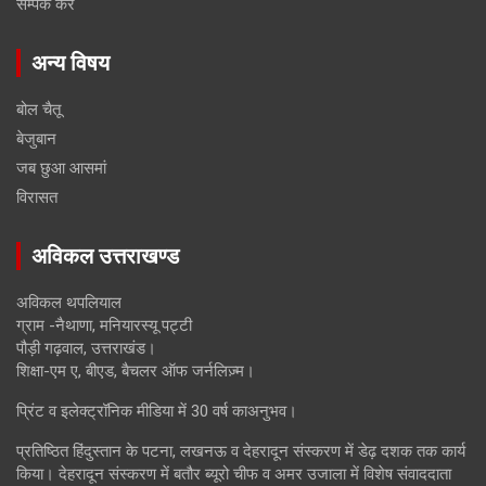
सम्पर्क करें
अन्य विषय
बोल चैतू
बेजुबान
जब छुआ आसमां
विरासत
अविकल उत्तराखण्ड
अविकल थपलियाल
ग्राम -नैथाणा, मनियारस्यू पट्टी
पौड़ी गढ़वाल, उत्तराखंड।
शिक्षा-एम ए, बीएड, बैचलर ऑफ जर्नलिज़्म।
प्रिंट व इलेक्ट्रॉनिक मीडिया में 30 वर्ष काअनुभव।
प्रतिष्ठित हिंदुस्तान के पटना, लखनऊ व देहरादून संस्करण में डेढ़ दशक तक कार्य
किया। देहरादून संस्करण में बतौर ब्यूरो चीफ व अमर उजाला में विशेष संवाददाता