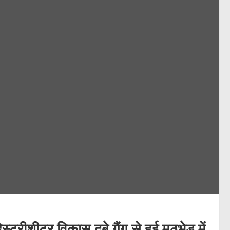
स्ट्रीशीटर विकास दुबे गैंग से हुई मुठभेड़ में