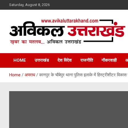
Skip
Saturday, August 8, 2026
to
content
ख़बर का मतलब…. अविकल उत्तराखण्ड
Avikal Uttarakhand
HOME
उत्तराखंड
देश विदेश
राजनीति
नौकरशाही
अ
Home
अपराध
कानपुर के चौबेपुर थाना पुलिस इलाके में हिस्ट्रीशीटर विकास दु