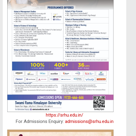
https://srhu.edu.in/
For Admissions Enquiry:
admissions@srhu.edu.in