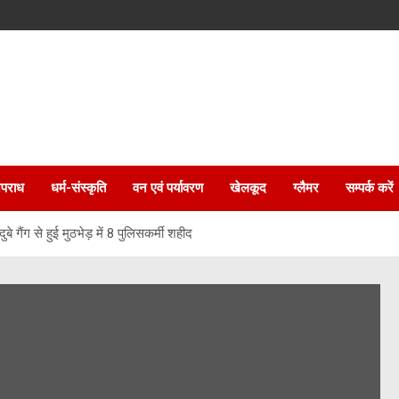
पराध
धर्म-संस्कृति
वन एवं पर्यावरण
खेलकूद
ग्लैमर
सम्पर्क करें
बे गैंग से हुई मुठभेड़ में 8 पुलिसकर्मी शहीद