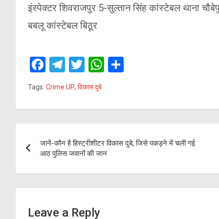
इंस्पेक्टर शिवराजपुर 5-सुल्तान सिंह कांस्टेबल थाना चौबेप
बबलू कांस्टेबल बिठूर
F
T
T
W
S
a
el
wi
h
h
Tags:
Crime UP
,
विकास दुबे
ce
e
tt
at
ar
b
gr
er
s
e
o
a
A
Post
o
m
p
जानें-कौन है हिस्ट्रीशीटर विकास दुबे, जिसे पकड़ने में चली गई
navigation
आठ पुलिस जवानों की जान
k
p
Leave a Reply