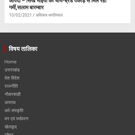
आपदा – सिख भाइयों की चाय-ब्रेड पकौड़े से मिल रही
गर्मी,सलाम बारम्बार
10/02/2021
अविकल थपलियाल
विषय तालिका
Home
उत्तराखंड
देश विदेश
राजनीति
नौकरशाही
अपराध
धर्म-संस्कृति
वन एवं पर्यावरण
खेलकूद