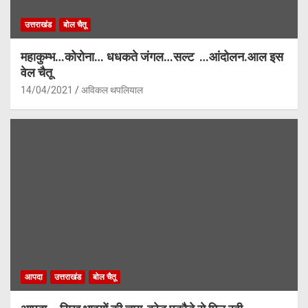
उत्तराखंड
बोल चैतू
महाकुम्भ…कोरोना… धधकते जंगल…सल्ट …आंदोलन.आल इस
वेल चैतू
14/04/2021
अविकल थपलियाल
आपदा
उत्तराखंड
बोल चैतू