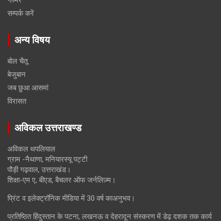
ग्लैमर
सम्पर्क करें
अन्य विषय
बोल चैतू
बेजुबान
जब छुआ आसमां
विरासत
अविकल उत्तराखण्ड
अविकल थपलियाल
ग्राम -नैथाणा, मनियारस्यू पट्टी
पौड़ी गढ़वाल, उत्तराखंड।
शिक्षा-एम ए, बीएड, बैचलर ऑफ जर्नलिज़्म।
प्रिंट व इलेक्ट्रॉनिक मीडिया में 30 वर्ष काअनुभव।
प्रतिष्ठित हिंदुस्तान के पटना, लखनऊ व देहरादून संस्करण में डेढ़ दशक तक कार्य