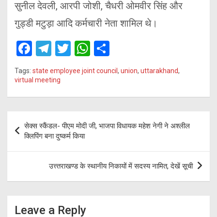
सुनील देवली, आरपी जोशी, चैधरी ओमवीर सिंह और
गुड्डी मटुड़ा आदि कर्मचारी नेता शामिल थे।
F
T
T
W
S
a
el
wi
h
h
Tags:
state employee joint council
,
union
,
uttarakhand
,
ce
e
tt
at
ar
virtual meeting
b
gr
er
s
e
o
a
A
Post
o
m
p
सेक्स स्कैंडल- पीएम मोदी जी, भाजपा विधायक महेश नेगी ने अश्लील
navigation
क्लिपिंग बना दुष्कर्म किया
k
p
उत्त्तराखण्ड के स्थानीय निकायों में सदस्य नामित, देखें सूची
Leave a Reply