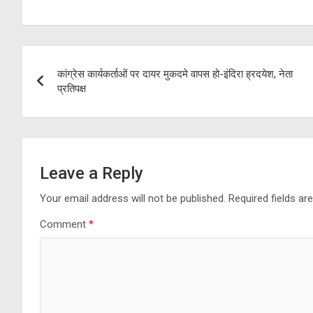
a
el
wi
h
h
ce
e
tt
at
ar
b
gr
er
s
e
Post
o
a
A
कांग्रेस कार्यकर्ताओं पर दायर मुकदमे वापस हो-इंदिरा ह्रदयेश, नेता
navigation
o
m
p
प्रतिपक्ष
k
p
Leave a Reply
Your email address will not be published.
Required fields a
Comment
*