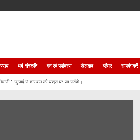
पराध
धर्म-संस्कृति
वन एवं पर्यावरण
खेलकूद
ग्लैमर
सम्पर्क करें
निवासी 1 जुलाई से चारधाम की यात्रा पर जा सकेंगे।