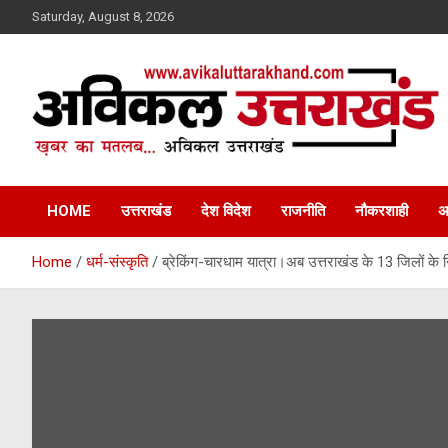
Skip
Saturday, August 8, 2026
to
content
ख़बर का मतलब…. अविकल उत्तराखण्ड
Avikal Uttarakhand
HOME
उत्तराखंड
देश विदेश
राजनीति
नौकरशाही
अ
Home
धर्म-संस्कृति
ब्रेकिंग-चारधाम यात्रा।अब उत्तराखंड के 13 जिलों के 