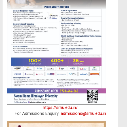
https://srhu.edu.in/
For Admissions Enquiry:
admissions@srhu.edu.in