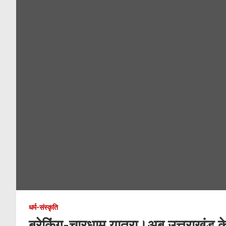
धर्म-संस्कृति
ब्रेकिंग-चारधाम यात्रा।अब उत्तराखंड क