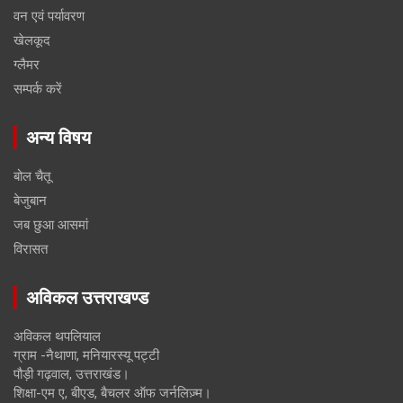
वन एवं पर्यावरण
खेलकूद
ग्लैमर
सम्पर्क करें
अन्य विषय
बोल चैतू
बेजुबान
जब छुआ आसमां
विरासत
अविकल उत्तराखण्ड
अविकल थपलियाल
ग्राम -नैथाणा, मनियारस्यू पट्टी
पौड़ी गढ़वाल, उत्तराखंड।
शिक्षा-एम ए, बीएड, बैचलर ऑफ जर्नलिज़्म।