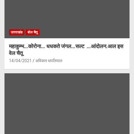
उत्तराखंड
बोल चैतू
महाकुम्भ…कोरोना… धधकते जंगल…सल्ट …आंदोलन.आल इस
वेल चैतू
14/04/2021
अविकल थपलियाल