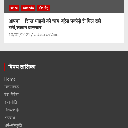
आपदा
उत्तराखंड
बोल चैतू
आपदा – सिख भाइयों की चाय-ब्रेड पकौड़े से मिल रही
गर्मी,सलाम बारम्बार
10/02/2021
अविकल थपलियाल
विषय तालिका
Home
उत्तराखंड
देश विदेश
राजनीति
नौकरशाही
अपराध
धर्म-संस्कृति