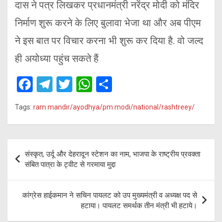
दास ने पत्र लिखकर प्रधानमंत्री नरेंद्र मोदी को मंदिर
निर्माण शुरू करने के लिए बुलावा भेजा था और अब पीएम
ने इस बात पर विचार करना भी शुरू कर दिया है. वो जल्द
ही अयोध्या पहुंच सकते हैं
F
T
T
W
S
a
el
wi
h
h
Tags:
ram mandir/ayodhya/pm modi/national/rashtreey/
ce
e
tt
at
ar
b
gr
er
s
e
o
a
A
Post
संस्कृत, उर्दू और देहरादून स्टेशन का नाम, भाजपा के राष्ट्रीय प्रवक्ता
o
m
p
navigation
संबित पात्रा के ट्वीट से गरमाया मुद्दा
k
p
कांग्रेस हाईकमान ने सचिन पायलट को उप मुख्यमंत्री व अध्यक्ष पद से
हटाया। पायलट समर्थक तीन मंत्री भी हटाये।