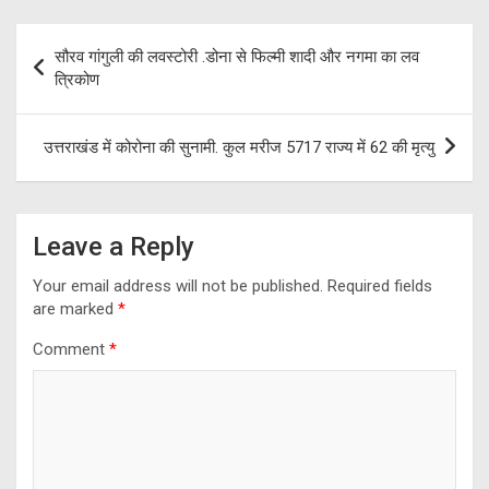
b
gr
er
s
e
o
a
A
Post
सौरव गांगुली की लवस्टोरी .डोना से फिल्मी शादी और नगमा का लव
o
m
p
navigation
त्रिकोण
k
p
उत्तराखंड में कोरोना की सुनामी. कुल मरीज 5717 राज्य में 62 की मृत्यु
Leave a Reply
Your email address will not be published.
Required fields
are marked
*
Comment
*