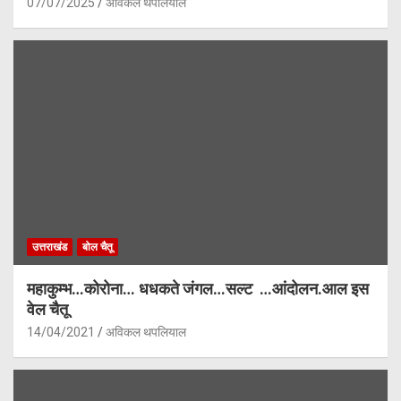
07/07/2025
अविकल थपलियाल
उत्तराखंड
बोल चैतू
महाकुम्भ…कोरोना… धधकते जंगल…सल्ट …आंदोलन.आल इस
वेल चैतू
14/04/2021
अविकल थपलियाल