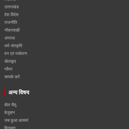
उत्तराखंड
देश विदेश
राजनीति
नौकरशाही
अपराध
धर्म-संस्कृति
वन एवं पर्यावरण
खेलकूद
ग्लैमर
सम्पर्क करें
अन्य विषय
बोल चैतू
बेजुबान
जब छुआ आसमां
विरासत