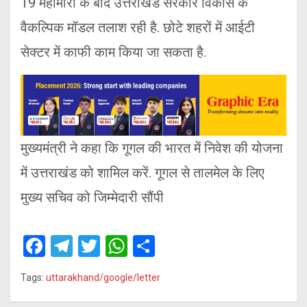
19 महामारी के बाद उत्तराखंड सरकार विकास के
वैकल्पिक मॉडल तलाश रही है. छोटे शहरों में आईटी
सेक्टर में काफी काम किया जा सकता है.
मुख्यमंत्री ने कहा कि गूगल की भारत में निवेश की योजना
में उत्तराखंड को शामिल करें. गूगल से तालमेल के लिए
मुख्य सचिव को जिम्मेदारी सौंपी
F
T
T
W
S
a
el
wi
h
h
Tags:
uttarakhand/google/letter
ce
e
tt
at
ar