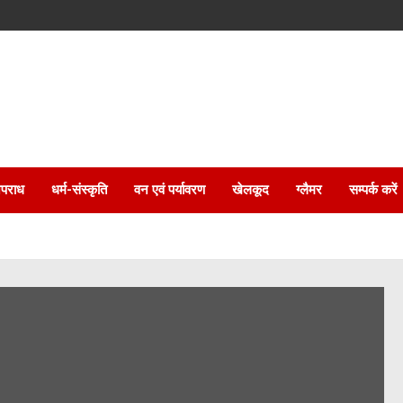
पराध
धर्म-संस्कृति
वन एवं पर्यावरण
खेलकूद
ग्लैमर
सम्पर्क करें