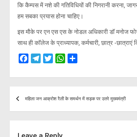
कि कैम्पस में नशे की गतिविधियों की निगरानी करना, ज
हम सबका प्रयास होना चाहिए।
इस मौके पर एन एस एस के नोडल अधिकारी डॉ मनोज फोन्
साथ ही कॉलेज के प्राध्यापक, कर्मचारी, छात्र -छात्राएं 
F
T
T
W
S
a
el
wi
h
h
ce
e
tt
at
ar
b
gr
er
s
e
Post
o
a
A
महिला जन आक्रोश रैली के समर्थन में सड़क पर उतरे मुख्यमंत्री
navigation
o
m
p
k
p
Leave a Reply