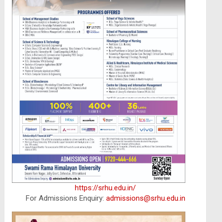
https://srhu.edu.in/
For Admissions Enquiry:
admissions@srhu.edu.in