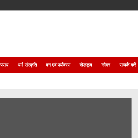
पराध
धर्म-संस्कृति
वन एवं पर्यावरण
खेलकूद
ग्लैमर
सम्पर्क करें