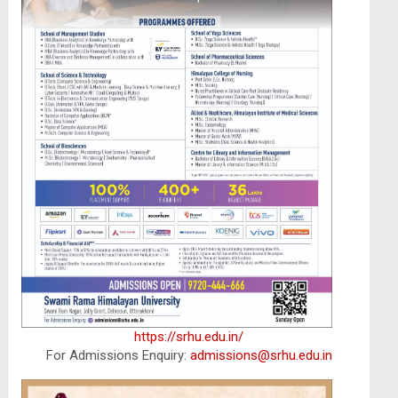
https://srhu.edu.in/
For Admissions Enquiry:
admissions@srhu.edu.in