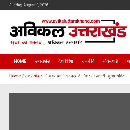
Skip
Sunday, August 9, 2026
to
content
ख़बर का मतलब…. अविकल उत्तराखण्ड
Avikal Uttarakhand
HOME
उत्तराखंड
देश विदेश
राजनीति
नौकरशाही
अ
Home
उत्तराखंड
ग्लेशियर झीलों की प्रभावी निगरानी जरूरी- मुख्य सचिव