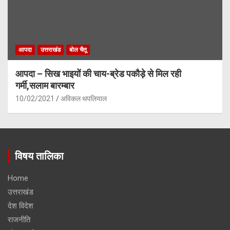
आपदा
उत्तराखंड
बोल चैतू
आपदा – सिख भाइयों की चाय-ब्रेड पकौड़े से मिल रही
गर्मी,सलाम बारम्बार
10/02/2021
अविकल थपलियाल
विषय तालिका
Home
उत्तराखंड
देश विदेश
राजनीति