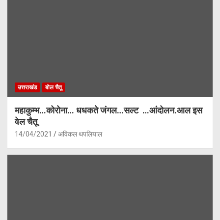
उत्तराखंड
बोल चैतू
महाकुम्भ…कोरोना… धधकते जंगल…सल्ट …आंदोलन.आल इस
वेल चैतू
14/04/2021
अविकल थपलियाल