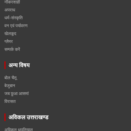
नौकरशाही
अपराध
धर्म-संस्कृति
वन एवं पर्यावरण
खेलकूद
ग्लैमर
सम्पर्क करें
अन्य विषय
बोल चैतू
बेजुबान
जब छुआ आसमां
विरासत
अविकल उत्तराखण्ड
अविकल थपलियाल