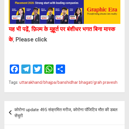
यह भी पढ़ें, फ़िल्म के मुहूर्त पर बंशीधर भगत बिना मास्क
के
,
Please click
F
T
T
W
S
a
el
wi
h
h
Tags:
uttarakhand/bhajpa/banshidhar bhagat/grah pravesh
ce
e
tt
at
ar
b
gr
er
s
e
o
a
A
Post
कोरोना update 495 संक्रमित मरीज, कोरोना पॉजिटिव मौत की डबल
o
m
p
navigation
सेंचुरी
k
p