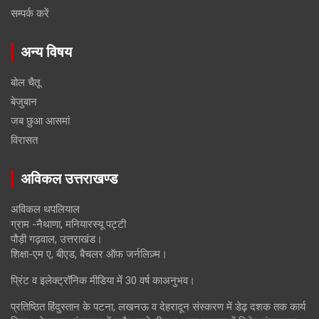
सम्पर्क करें
अन्य विषय
बोल चैतू
बेजुबान
जब छुआ आसमां
विरासत
अविकल उत्तराखण्ड
अविकल थपलियाल
ग्राम -नैथाणा, मनियारस्यू पट्टी
पौड़ी गढ़वाल, उत्तराखंड।
शिक्षा-एम ए, बीएड, बैचलर ऑफ जर्नलिज़्म।
प्रिंट व इलेक्ट्रॉनिक मीडिया में 30 वर्ष काअनुभव।
प्रतिष्ठित हिंदुस्तान के पटना, लखनऊ व देहरादून संस्करण में डेढ़ दशक तक कार्य