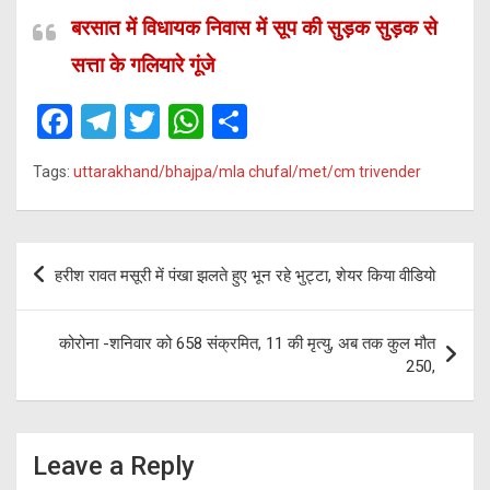
बरसात में विधायक निवास में सूप की सुड़क सुड़क से
सत्ता के गलियारे गूंजे
F
T
T
W
S
a
el
wi
h
h
Tags:
uttarakhand/bhajpa/mla chufal/met/cm trivender
ce
e
tt
at
ar
b
gr
er
s
e
o
a
A
Post
हरीश रावत मसूरी में पंखा झलते हुए भून रहे भुट्टा, शेयर किया वीडियो
o
m
p
navigation
k
p
कोरोना -शनिवार को 658 संक्रमित, 11 की मृत्यु, अब तक कुल मौत
250,
Leave a Reply