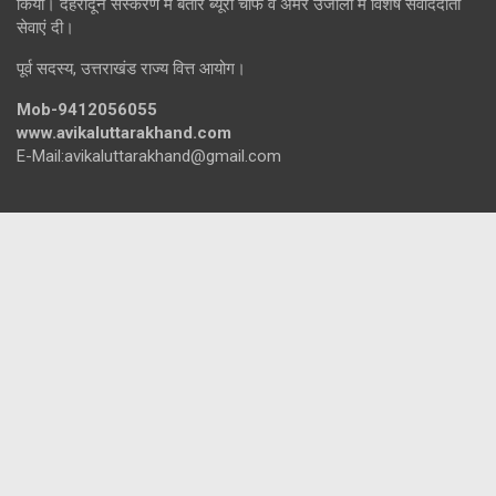
किया। देहरादून संस्करण में बतौर ब्यूरो चीफ व अमर उजाला में विशेष संवाददाता
सेवाएं दी।
पूर्व सदस्य, उत्तराखंड राज्य वित्त आयोग।
Mob-9412056055
www.avikaluttarakhand.com
E-Mail:avikaluttarakhand@gmail.com