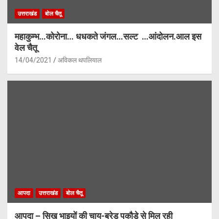
उत्तराखंड
बोल चैतू
महाकुम्भ…कोरोना… धधकते जंगल…सल्ट …आंदोलन.आल इस
वेल चैतू
14/04/2021
अविकल थपलियाल
आपदा
उत्तराखंड
बोल चैतू
आपदा – सिख भाइयों की चाय-ब्रेड पकौड़े से मिल रही