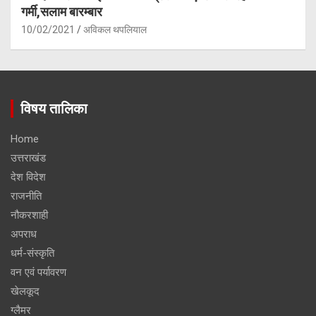
गर्मी,सलाम बारम्बार
10/02/2021
अविकल थपलियाल
विषय तालिका
Home
उत्तराखंड
देश विदेश
राजनीति
नौकरशाही
अपराध
धर्म-संस्कृति
वन एवं पर्यावरण
खेलकूद
ग्लैमर