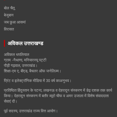
बोल चैतू
बेजुबान
जब छुआ आसमां
विरासत
अविकल उत्तराखण्ड
अविकल थपलियाल
ग्राम -नैथाणा, मनियारस्यू पट्टी
पौड़ी गढ़वाल, उत्तराखंड।
शिक्षा-एम ए, बीएड, बैचलर ऑफ जर्नलिज़्म।
प्रिंट व इलेक्ट्रॉनिक मीडिया में 30 वर्ष काअनुभव।
प्रतिष्ठित हिंदुस्तान के पटना, लखनऊ व देहरादून संस्करण में डेढ़ दशक तक कार्य
किया। देहरादून संस्करण में बतौर ब्यूरो चीफ व अमर उजाला में विशेष संवाददाता
सेवाएं दी।
पूर्व सदस्य, उत्तराखंड राज्य वित्त आयोग।