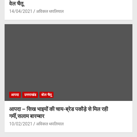
वेल चैतू
14/04/2021
अविकल थपलियाल
आपदा
उत्तराखंड
बोल चैतू
आपदा – सिख भाइयों की चाय-ब्रेड पकौड़े से मिल रही
गर्मी,सलाम बारम्बार
10/02/2021
अविकल थपलियाल