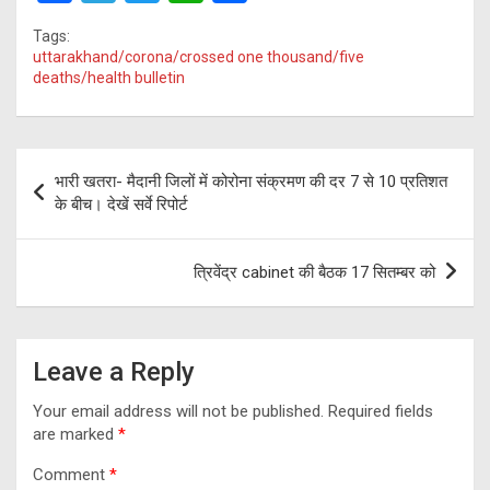
a
el
wi
h
h
Tags:
ce
e
tt
at
ar
uttarakhand/corona/crossed one thousand/five
deaths/health bulletin
b
gr
er
s
e
o
a
A
o
m
p
Post
भारी खतरा- मैदानी जिलों में कोरोना संक्रमण की दर 7 से 10 प्रतिशत
k
p
navigation
के बीच। देखें सर्वे रिपोर्ट
त्रिवेंद्र cabinet की बैठक 17 सितम्बर को
Leave a Reply
Your email address will not be published.
Required fields
are marked
*
Comment
*