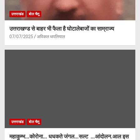
उत्तराखंड
बोल चैतू
उत्तराखण्ड से बाहर भी फैला है घोटालेबाजों का साम्राज्य
07/07/2025
अविकल थपलियाल
उत्तराखंड
बोल चैतू
महाकुम्भ…कोरोना… धधकते जंगल…सल्ट …आंदोलन.आल इस