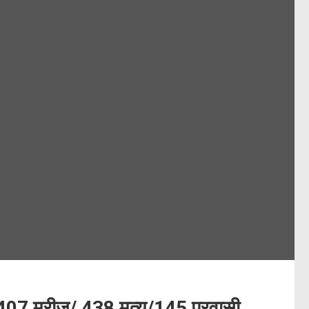
4407 मरीज/ 438 मृत्यु/145 प्रवासी