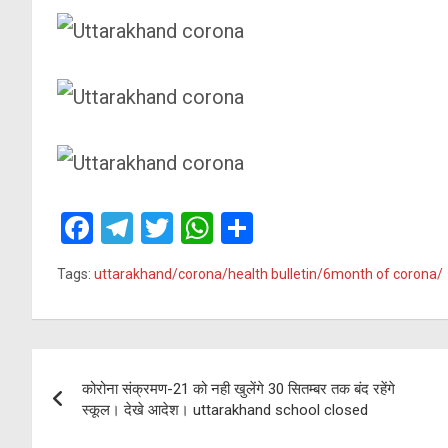
F
T
T
W
S
a
el
wi
h
h
Tags:
uttarakhand/corona/health bulletin/6month of corona/
ce
e
tt
at
ar
b
gr
er
s
e
o
a
A
Post
o
m
p
कोरोना संक्रमण-21 को नही खुलेंगे 30 सितम्बर तक बंद रहेंगे
navigation
स्कूल। देखे आदेश। uttarakhand school closed
k
p