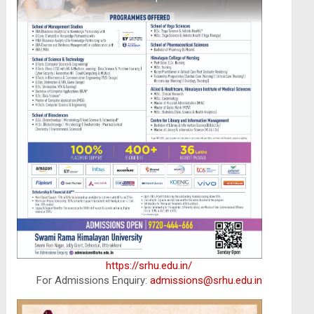
https://srhu.edu.in/
For Admissions Enquiry:
admissions@srhu.edu.in