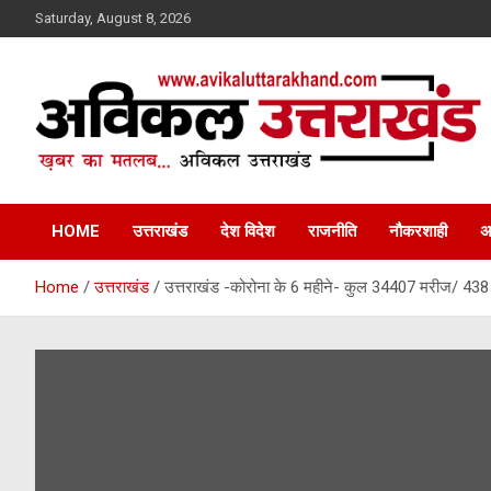
Skip
Saturday, August 8, 2026
to
content
ख़बर का मतलब…. अविकल उत्तराखण्ड
Avikal Uttarakhand
HOME
उत्तराखंड
देश विदेश
राजनीति
नौकरशाही
अ
Home
उत्तराखंड
उत्तराखंड -कोरोना के 6 महीने- कुल 34407 मरीज/ 438 म