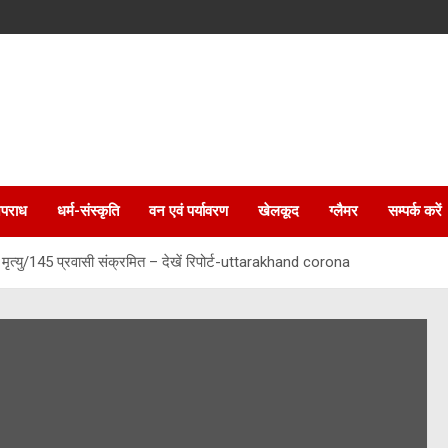
पराध
धर्म-संस्कृति
वन एवं पर्यावरण
खेलकूद
ग्लैमर
सम्पर्क करें
ृत्यु/145 प्रवासी संक्रमित – देखें रिपोर्ट-uttarakhand corona