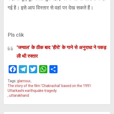
गई है। इसे आप विस्तार से वहां पर देख सकते हैं।
Pls clik
‘जग्वाल’ के ठीक बाद ‘हीरो’ के गाने से अनुराधा ने पकड़
ली थी रफ्तार
F
T
T
W
S
a
el
wi
h
h
Tags:
glamour
,
ce
e
tt
at
ar
The story of the film 'Chakrachal' based on the 1991
Uttarkashi earthquake tragedy
b
gr
er
s
e
,
uttarakhand
o
a
A
o
m
p