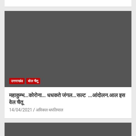
उत्तराखंड
बोल चैतू
महाकुम्भ…कोरोना… धधकते जंगल…सल्ट …आंदोलन.आल इस
वेल चैतू
14/04/2021
अविकल थपलियाल