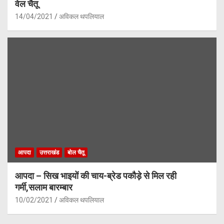
वेल चैतू
14/04/2021
अविकल थपलियाल
आपदा
उत्तराखंड
बोल चैतू
आपदा – सिख भाइयों की चाय-ब्रेड पकौड़े से मिल रही
गर्मी,सलाम बारम्बार
10/02/2021
अविकल थपलियाल