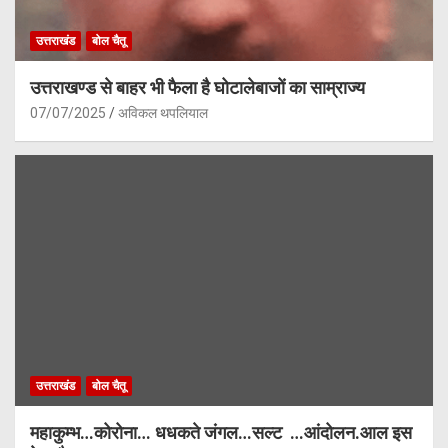
उत्तराखंड
बोल चैतू
उत्तराखण्ड से बाहर भी फैला है घोटालेबाजों का साम्राज्य
07/07/2025
अविकल थपलियाल
उत्तराखंड
बोल चैतू
महाकुम्भ…कोरोना… धधकते जंगल…सल्ट …आंदोलन.आल इस