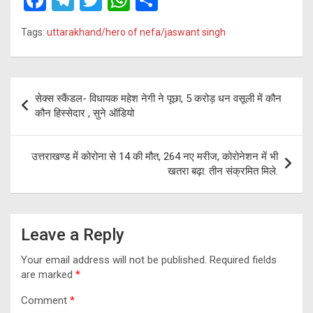
a
el
wi
h
h
Tags:
uttarakhand/hero of nefa/jaswant singh
ce
e
tt
at
ar
b
gr
er
s
e
o
a
A
Post
सेक्स स्कैंडल- विधायक महेश नेगी ने पूछा, 5 करोड़ धन वसूली में कौन
o
m
p
navigation
कौन हिस्सेदार , सुने ऑडियो
k
p
उत्तराखण्ड में कोरोना से 14 की मौत, 264 नए मरीज, कोरोनेशन में भी
खतरा बढ़ा. तीन संक्रमित मिले.
Leave a Reply
Your email address will not be published.
Required fields
are marked
*
Comment
*