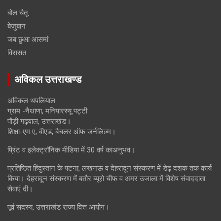
बोल चैतू
बेजुबान
जब छुआ आसमां
विरासत
अविकल उत्तराखण्ड
अविकल थपलियाल
ग्राम -नैथाणा, मनियारस्यू पट्टी
पौड़ी गढ़वाल, उत्तराखंड।
शिक्षा-एम ए, बीएड, बैचलर ऑफ जर्नलिज़्म।
प्रिंट व इलेक्ट्रॉनिक मीडिया में 30 वर्ष काअनुभव।
प्रतिष्ठित हिंदुस्तान के पटना, लखनऊ व देहरादून संस्करण में डेढ़ दशक तक कार्य
किया। देहरादून संस्करण में बतौर ब्यूरो चीफ व अमर उजाला में विशेष संवाददाता
सेवाएं दी।
पूर्व सदस्य, उत्तराखंड राज्य वित्त आयोग।