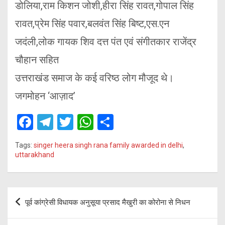
डोलिया,राम किशन जोशी,हीरा सिंह रावत,गोपाल सिंह
रावत,प्रेम सिंह पवार,बलवंत सिंह बिष्ट,एस.एन
जदंली,लोक गायक शिव दत्त पंत एवं संगीतकार राजेंद्र
चौहान सहित
उत्तराखंड समाज के कई वरिष्ठ लोग मौजूद थे।
जगमोहन ‘आज़ाद’
F
T
T
W
S
a
el
wi
h
h
Tags:
singer heera singh rana family awarded in delhi
,
ce
e
tt
at
ar
uttarakhand
b
gr
er
s
e
o
a
A
Post
o
m
p
पूर्व कांग्रेसी विधायक अनुसूया प्रसाद मैखुरी का कोरोना से निधन
navigation
k
p