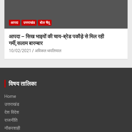
आपदा
उत्तराखंड
बोल चैतू
आपदा – सिख भाइयों की चाय-ब्रेड पकौड़े से मिल रही
गर्मी,सलाम बारम्बार
10/02/2021
अविकल थपलियाल
विषय तालिका
Home
उत्तराखंड
देश विदेश
राजनीति
नौकरशाही