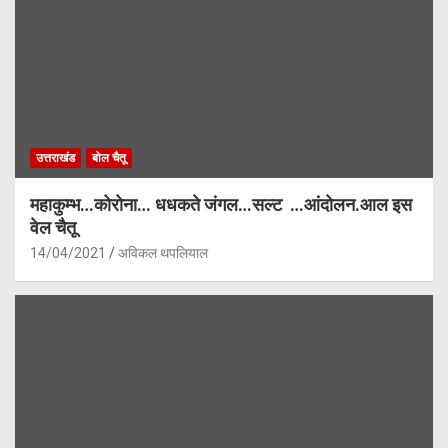
उत्तराखंड
बोल चैतू
महाकुम्भ…कोरोना… धधकते जंगल…सल्ट …आंदोलन.आल इस
वेल चैतू
14/04/2021
अविकल थपलियाल