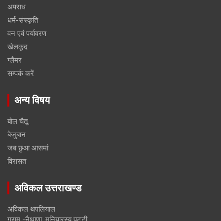
अपराध
धर्म-संस्कृति
वन एवं पर्यावरण
खेलकूद
ग्लैमर
सम्पर्क करें
अन्य विषय
बोल चैतू
बेजुबान
जब छुआ आसमां
विरासत
अविकल उत्तराखण्ड
अविकल थपलियाल
ग्राम -नैथाणा, मनियारस्यू पट्टी