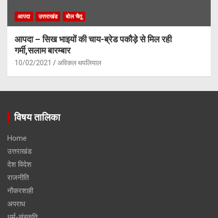
आपदा
उत्तराखंड
बोल चैतू
आपदा – सिख भाइयों की चाय-ब्रेड पकौड़े से मिल रही
गर्मी,सलाम बारम्बार
10/02/2021
अविकल थपलियाल
विषय तालिका
Home
उत्तराखंड
देश विदेश
राजनीति
नौकरशाही
अपराध
धर्म-संस्कृति