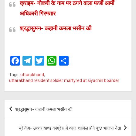
क्राइम- नौकरी के नाम पर ठगने वाला फर्जी आर्मी
अधिकारी गिरफ्तार
श्रद्धासुमन- कहानी कमला भसीन की
F
T
T
W
S
a
el
wi
h
h
Tags:
uttarakhand
,
ce
e
tt
at
ar
uttarakhand resident soldier martyred at siyachin boarder
b
gr
er
s
e
o
a
A
Post
o
m
p
श्रद्धासुमन- कहानी कमला भसीन की
navigation
k
p
ब्रेकिंग- उत्त्तराखण्ड कांग्रेस में आज शामिल होंगे कुछ भाजपा नेता