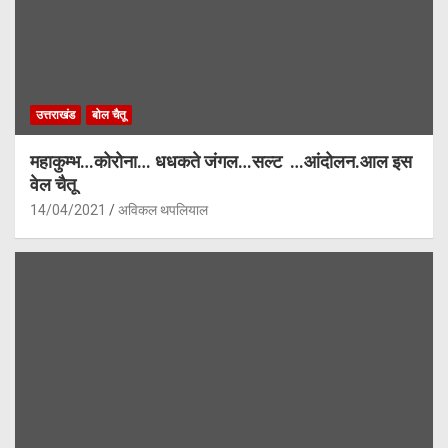
उत्तराखंड
बोल चैतू
महाकुम्भ…कोरोना… धधकते जंगल…सल्ट …आंदोलन.आल इस
वेल चैतू
14/04/2021
अविकल थपलियाल