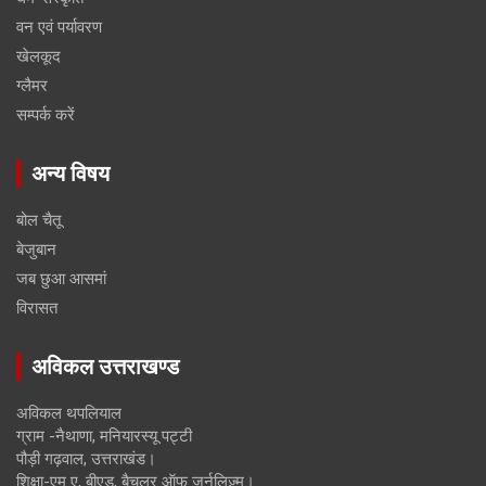
वन एवं पर्यावरण
खेलकूद
ग्लैमर
सम्पर्क करें
अन्य विषय
बोल चैतू
बेजुबान
जब छुआ आसमां
विरासत
अविकल उत्तराखण्ड
अविकल थपलियाल
ग्राम -नैथाणा, मनियारस्यू पट्टी
पौड़ी गढ़वाल, उत्तराखंड।
शिक्षा-एम ए, बीएड, बैचलर ऑफ जर्नलिज़्म।