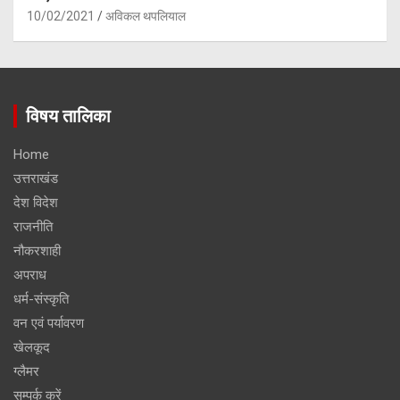
10/02/2021
अविकल थपलियाल
विषय तालिका
Home
उत्तराखंड
देश विदेश
राजनीति
नौकरशाही
अपराध
धर्म-संस्कृति
वन एवं पर्यावरण
खेलकूद
ग्लैमर
सम्पर्क करें