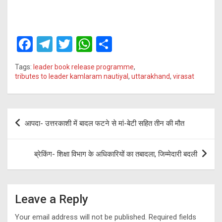
F
T
T
W
S
a
el
wi
h
h
Tags:
leader book release programme
,
ce
e
tt
at
ar
tributes to leader kamlaram nautiyal
,
uttarakhand
,
virasat
b
gr
er
s
e
o
a
A
Post
o
m
p
आपदा- उत्तरकाशी में बादल फटने से मां-बेटी सहित तीन की मौत
navigation
k
p
ब्रेकिंग- शिक्षा विभाग के अधिकारियों का तबादला, जिम्मेदारी बदली
Leave a Reply
Your email address will not be published.
Required fields