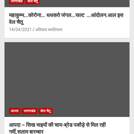
उत्तराखंड
बोल चैतू
महाकुम्भ…कोरोना… धधकते जंगल…सल्ट …आंदोलन.आल इस
वेल चैतू
14/04/2021
अविकल थपलियाल
आपदा
उत्तराखंड
बोल चैतू
आपदा – सिख भाइयों की चाय-ब्रेड पकौड़े से मिल रही
गर्मी,सलाम बारम्बार