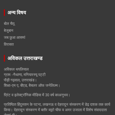
अन्य विषय
बोल चैतू
बेजुबान
जब छुआ आसमां
विरासत
अविकल उत्तराखण्ड
अविकल थपलियाल
ग्राम -नैथाणा, मनियारस्यू पट्टी
पौड़ी गढ़वाल, उत्तराखंड।
शिक्षा-एम ए, बीएड, बैचलर ऑफ जर्नलिज़्म।
प्रिंट व इलेक्ट्रॉनिक मीडिया में 30 वर्ष काअनुभव।
प्रतिष्ठित हिंदुस्तान के पटना, लखनऊ व देहरादून संस्करण में डेढ़ दशक तक कार्य
किया। देहरादून संस्करण में बतौर ब्यूरो चीफ व अमर उजाला में विशेष संवाददाता