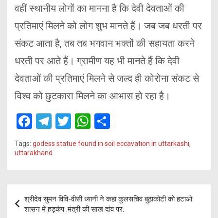
वहीं स्थानीय लोगों का मानना है कि देवी देवताओं की
प्रतिमाएं मिलने को लोग शुभ मानते हैं। जब जब धरती पर
संकट आता है, तब तब भगवान भक्तों की सहायता करने
धरती पर आते हैं। ग्रामीण यह भी मानते हैं कि देवी
देवताओं की प्रतिमाएं मिलने से जल्द ही कोरोना संकट से
विश्व को छुटकारा मिलने का आभास हो रहा है।
F
T
T
W
S
a
el
wi
h
h
Tags:
godess statue found in soil eccavation in uttarkashi
,
ce
e
tt
at
ar
uttarakhand
b
gr
er
s
e
o
a
A
Post
o
m
p
श्रीदेव सुमन विवि-वीसी ध्यानी ने कहा कुलसचिव बुढ़ाकोटी को हटाओ.
navigation
शासन में हड़कंप .मंत्री की साख दांव पर.
k
p