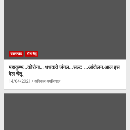
उत्तराखंड
बोल चैतू
महाकुम्भ…कोरोना… धधकते जंगल…सल्ट …आंदोलन.आल इस
वेल चैतू
14/04/2021
अविकल थपलियाल