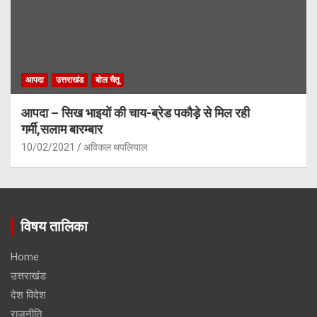
आपदा
उत्तराखंड
बोल चैतू
आपदा – सिख भाइयों की चाय-ब्रेड पकौड़े से मिल रही
गर्मी,सलाम बारम्बार
10/02/2021
अविकल थपलियाल
विषय तालिका
Home
उत्तराखंड
देश विदेश
राजनीति