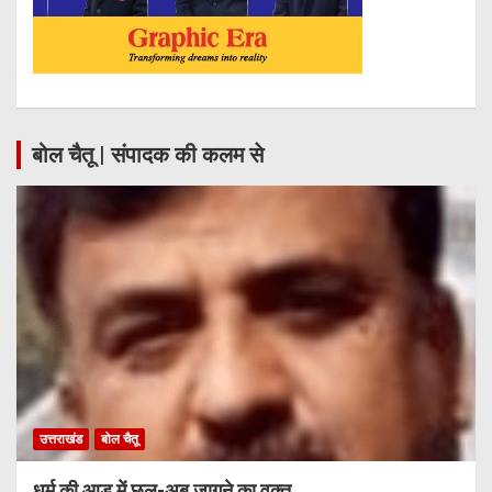
बोल चैतू | संपादक की कलम से
उत्तराखंड
बोल चैतू
धर्म की आड़ में छल-अब जागने का वक्त