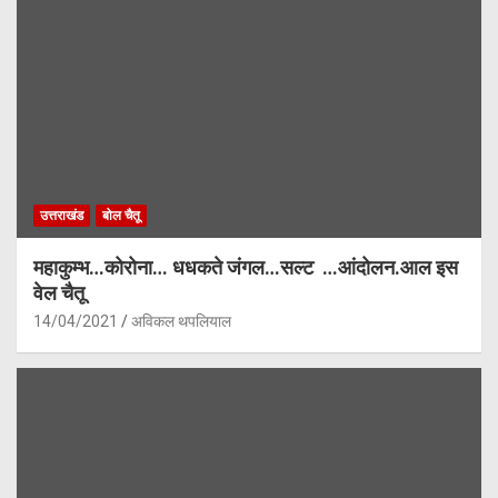
उत्तराखंड
बोल चैतू
महाकुम्भ…कोरोना… धधकते जंगल…सल्ट …आंदोलन.आल इस
वेल चैतू
14/04/2021
अविकल थपलियाल