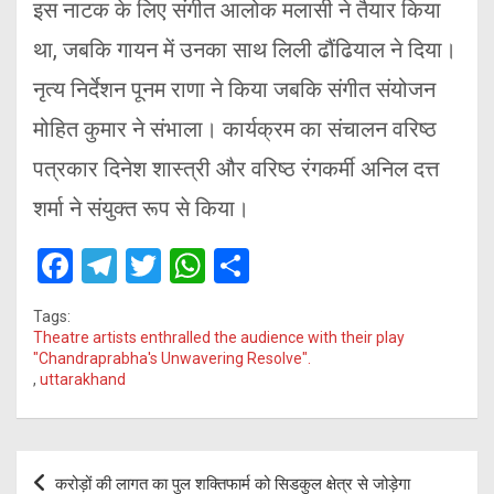
इस नाटक के लिए संगीत आलोक मलासी ने तैयार किया
था, जबकि गायन में उनका साथ लिली ढौंढियाल ने दिया।
नृत्य निर्देशन पूनम राणा ने किया जबकि संगीत संयोजन
मोहित कुमार ने संभाला। कार्यक्रम का संचालन वरिष्ठ
पत्रकार दिनेश शास्त्री और वरिष्ठ रंगकर्मी अनिल दत्त
शर्मा ने संयुक्त रूप से किया।
F
T
T
W
S
a
el
wi
h
h
Tags:
ce
e
tt
at
ar
Theatre artists enthralled the audience with their play
"Chandraprabha's Unwavering Resolve".
b
gr
er
s
e
,
uttarakhand
o
a
A
o
m
p
Post
k
p
करोड़ों की लागत का पुल शक्तिफार्म को सिडकुल क्षेत्र से जोड़ेगा