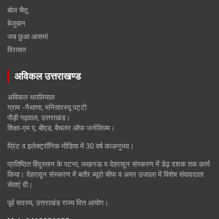
बोल चैतू
बेजुबान
जब छुआ आसमां
विरासत
अविकल उत्तराखण्ड
अविकल थपलियाल
ग्राम -नैथाणा, मनियारस्यू पट्टी
पौड़ी गढ़वाल, उत्तराखंड।
शिक्षा-एम ए, बीएड, बैचलर ऑफ जर्नलिज़्म।
प्रिंट व इलेक्ट्रॉनिक मीडिया में 30 वर्ष काअनुभव।
प्रतिष्ठित हिंदुस्तान के पटना, लखनऊ व देहरादून संस्करण में डेढ़ दशक तक कार्य
किया। देहरादून संस्करण में बतौर ब्यूरो चीफ व अमर उजाला में विशेष संवाददाता
सेवाएं दी।
पूर्व सदस्य, उत्तराखंड राज्य वित्त आयोग।