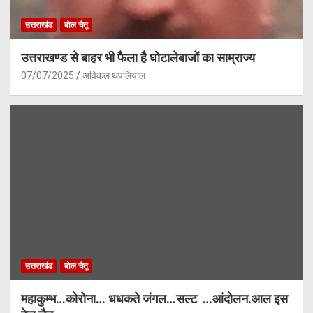
उत्तराखंड
बोल चैतू
उत्तराखण्ड से बाहर भी फैला है घोटालेबाजों का साम्राज्य
07/07/2025
अविकल थपलियाल
उत्तराखंड
बोल चैतू
महाकुम्भ…कोरोना… धधकते जंगल…सल्ट …आंदोलन.आल इस