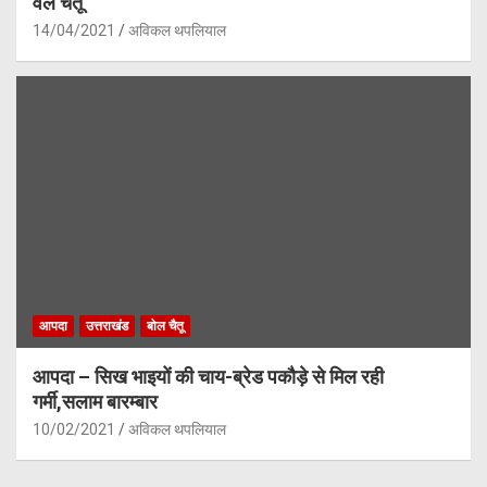
वेल चैतू
14/04/2021
अविकल थपलियाल
आपदा
उत्तराखंड
बोल चैतू
आपदा – सिख भाइयों की चाय-ब्रेड पकौड़े से मिल रही
गर्मी,सलाम बारम्बार
10/02/2021
अविकल थपलियाल