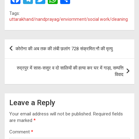
a
el
wi
h
h
Tags:
ce
e
tt
at
ar
uttarakhand/nandprayag/enviornment/social work/cleaning
b
gr
er
s
e
o
a
A
Post
o
m
p
कोरोना की अब तक की लंबी छलांग 728 संक्रमित.नौ की मृत्यु
navigation
k
p
रुद्रपुर में सास-ससुर व दो सालियों की हत्या कर घर में गाड़ा, सम्पत्ति
विवाद
Leave a Reply
Your email address will not be published.
Required fields
are marked
*
Comment
*