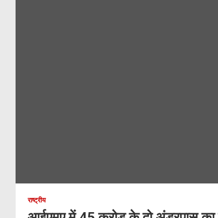
राष्ट्रीय
आईएमए में 45 करोड़ के दो अंडरपास का शि