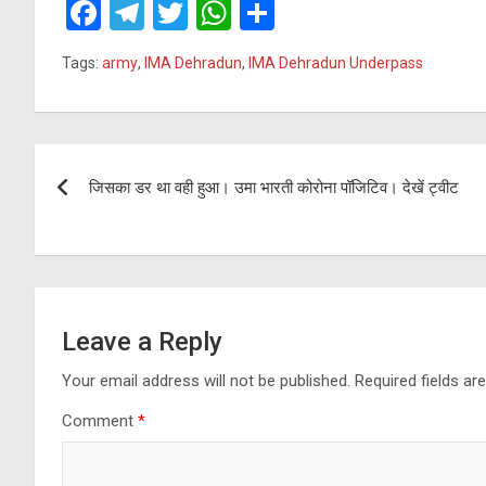
F
T
T
W
S
a
el
wi
h
h
Tags:
army
,
IMA Dehradun
,
IMA Dehradun Underpass
ce
e
tt
at
ar
b
gr
er
s
e
o
a
A
Post
o
m
p
जिसका डर था वही हुआ। उमा भारती कोरोना पॉजिटिव। देखें ट्वीट
navigation
k
p
Leave a Reply
Your email address will not be published.
Required fields a
Comment
*