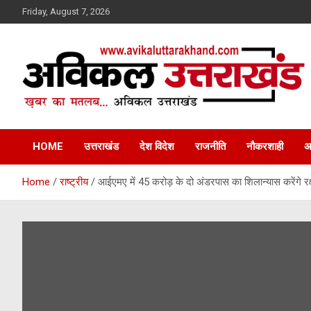
Skip
Friday, August 7, 2026
to
content
ख़बर का मतलब…. अविकल उत्तराखण्ड
Avikal Uttarakhand
HOME
उत्तराखंड
देश विदेश
राजनीति
नौकरशाही
अ
Home
राष्ट्रीय
आईएमए में 45 करोड़ के दो अंडरपास का शिलान्यास करेंगे रक्