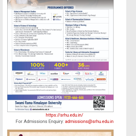
https://srhu.edu.in/
For Admissions Enquiry:
admissions@srhu.edu.in