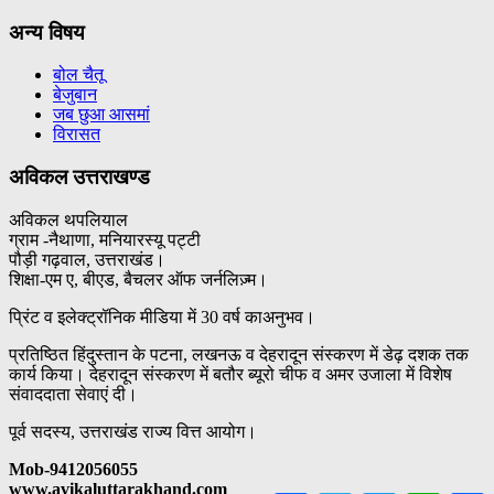
अन्य विषय
बोल चैतू
बेजुबान
जब छुआ आसमां
विरासत
अविकल उत्तराखण्ड
अविकल थपलियाल
ग्राम -नैथाणा, मनियारस्यू पट्टी
पौड़ी गढ़वाल, उत्तराखंड।
शिक्षा-एम ए, बीएड, बैचलर ऑफ जर्नलिज़्म।
प्रिंट व इलेक्ट्रॉनिक मीडिया में 30 वर्ष काअनुभव।
प्रतिष्ठित हिंदुस्तान के पटना, लखनऊ व देहरादून संस्करण में डेढ़ दशक तक
कार्य किया। देहरादून संस्करण में बतौर ब्यूरो चीफ व अमर उजाला में विशेष
संवाददाता सेवाएं दी।
पूर्व सदस्य, उत्तराखंड राज्य वित्त आयोग।
Mob-9412056055
www.avikaluttarakhand.com