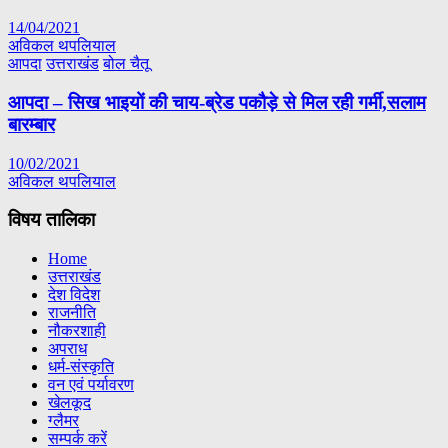
14/04/2021
अविकल थपलियाल
आपदा
उत्तराखंड
बोल चैतू
आपदा – सिख भाइयों की चाय-ब्रेड पकौड़े से मिल रही गर्मी,सलाम
बारम्बार
10/02/2021
अविकल थपलियाल
विषय तालिका
Home
उत्तराखंड
देश विदेश
राजनीति
नौकरशाही
अपराध
धर्म-संस्कृति
वन एवं पर्यावरण
खेलकूद
ग्लैमर
सम्पर्क करें