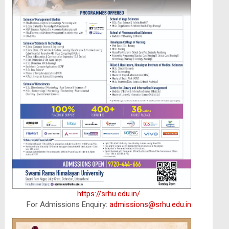
https://srhu.edu.in/
For Admissions Enquiry:
admissions@srhu.edu.in