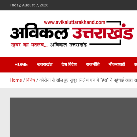
Skip
Friday, August 7, 2026
to
content
ख़बर का मतलब…. अविकल उत्तराखण्ड
Avikal Uttarakhand
HOME
उत्तराखंड
देश विदेश
राजनीति
नौकरशाही
अ
Home
विविध
कोरोना से सील हुए सुदूर सिलेथ गांव में “हंस” ने पहुंचाई खाद्य