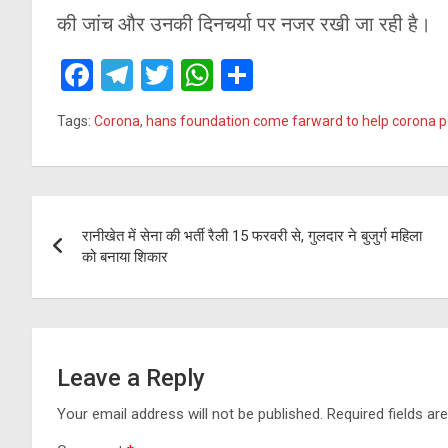
की जांच और उनकी दिनचर्या पर नजर रखी जा रही है।
F
T
T
W
S
a
el
wi
h
h
Tags:
Corona
,
hans foundation come farward to help corona pos
ce
e
tt
at
ar
b
gr
er
s
e
o
a
A
Post
o
m
p
रानीखेत में सेना की भर्ती रैली 15 फरवरी से, गुलदार ने बुजुर्ग महिला
navigation
को बनाया शिकार
k
p
Leave a Reply
Your email address will not be published.
Required fields a