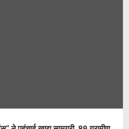
हंस” ने पहुंचाई खाद्य सामग्री, 89 ग्रामीण