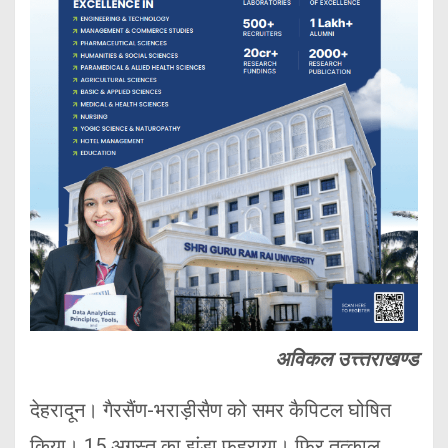
अविकल उत्त्तराखण्ड
देहरादून। गैरसैंण-भराड़ीसैण को समर कैपिटल घोषित
किया। 15 अगस्त का झंडा फहराया। फिर तत्काल