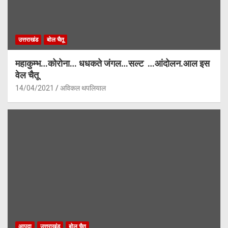
उत्तराखंड
बोल चैतू
महाकुम्भ…कोरोना… धधकते जंगल…सल्ट …आंदोलन.आल इस
वेल चैतू
14/04/2021
अविकल थपलियाल
आपदा
उत्तराखंड
बोल चैतू