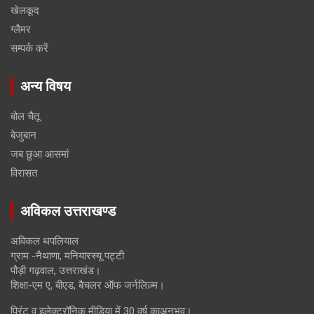
खेलकूद
ग्लैमर
सम्पर्क करें
अन्य विषय
बोल चैतू
बेजुबान
जब छुआ आसमां
विरासत
अविकल उत्तराखण्ड
अविकल थपलियाल
ग्राम -नैथाणा, मनियारस्यू पट्टी
पौड़ी गढ़वाल, उत्तराखंड।
शिक्षा-एम ए, बीएड, बैचलर ऑफ जर्नलिज़्म।
प्रिंट व इलेक्ट्रॉनिक मीडिया में 30 वर्ष काअनुभव।