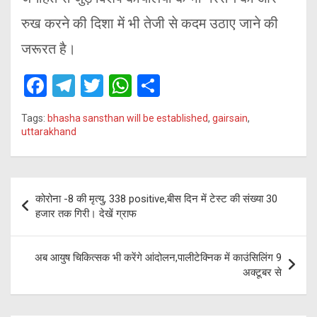
रुख करने की दिशा में भी तेजी से कदम उठाए जाने की
जरूरत है।
F
T
T
W
S
a
el
wi
h
h
Tags:
bhasha sansthan will be established
,
gairsain
,
ce
e
tt
at
ar
uttarakhand
b
gr
er
s
e
o
a
A
Post
o
m
p
कोरोना -8 की मृत्यु, 338 positive,बीस दिन में टेस्ट की संख्या 30
navigation
हजार तक गिरी। देखें ग्राफ
k
p
अब आयुष चिकित्सक भी करेंगे आंदोलन,पालीटेक्निक में काउंसिलिंग 9
अक्टूबर से