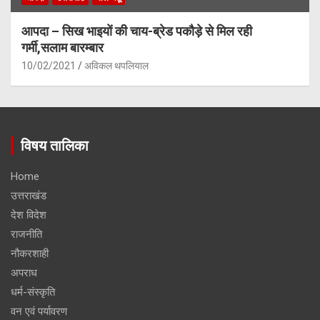
आपदा – सिख भाइयों की चाय-ब्रेड पकौड़े से मिल रही
गर्मी,सलाम बारम्बार
10/02/2021
अविकल थपलियाल
विषय तालिका
Home
उत्तराखंड
देश विदेश
राजनीति
नौकरशाही
अपराध
धर्म-संस्कृति
वन एवं पर्यावरण