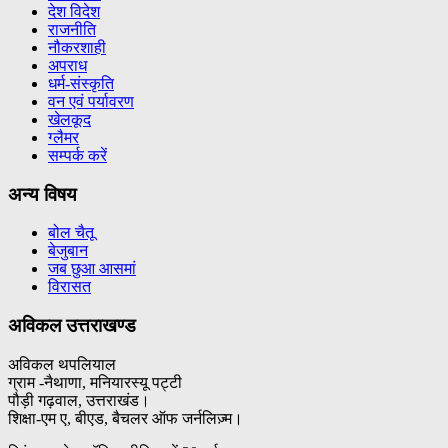
देश विदेश
राजनीति
नौकरशाही
अपराध
धर्म-संस्कृति
वन एवं पर्यावरण
खेलकूद
ग्लैमर
सम्पर्क करें
अन्य विषय
बोल चैतू
बेजुबान
जब छुआ आसमां
विरासत
अविकल उत्तराखण्ड
अविकल थपलियाल
ग्राम -नैथाणा, मनियारस्यू पट्टी
पौड़ी गढ़वाल, उत्तराखंड।
शिक्षा-एम ए, बीएड, बैचलर ऑफ जर्नलिज़्म।