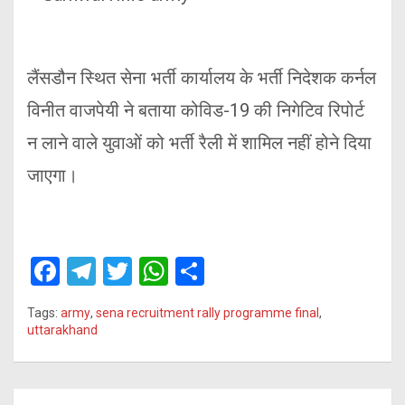
लैंसडौन स्थित सेना भर्ती कार्यालय के भर्ती निदेशक कर्नल
विनीत वाजपेयी ने बताया कोविड-19 की निगेटिव रिपोर्ट
न लाने वाले युवाओं को भर्ती रैली में शामिल नहीं होने दिया
जाएगा।
F
T
T
W
S
a
el
wi
h
h
Tags:
army
,
sena recruitment rally programme final
,
ce
e
tt
at
ar
uttarakhand
b
gr
er
s
e
o
a
A
Post