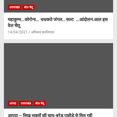
उत्तराखंड
बोल चैतू
महाकुम्भ…कोरोना… धधकते जंगल…सल्ट …आंदोलन.आल इस
वेल चैतू
14/04/2021
अविकल थपलियाल
आपदा
उत्तराखंड
बोल चैतू
आपदा – सिख भाइयों की चाय-ब्रेड पकौड़े से मिल रही