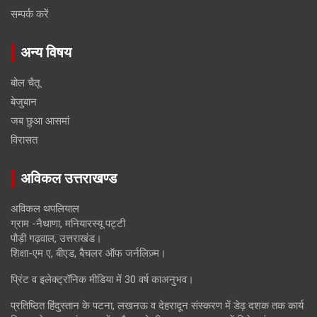
सम्पर्क करें
अन्य विषय
बोल चैतू
बेजुबान
जब छुआ आसमां
विरासत
अविकल उत्तराखण्ड
अविकल थपलियाल
ग्राम -नैथाणा, मनियारस्यू पट्टी
पौड़ी गढ़वाल, उत्तराखंड।
शिक्षा-एम ए, बीएड, बैचलर ऑफ जर्नलिज़्म।
प्रिंट व इलेक्ट्रॉनिक मीडिया में 30 वर्ष काअनुभव।
प्रतिष्ठित हिंदुस्तान के पटना, लखनऊ व देहरादून संस्करण में डेढ़ दशक तक कार्य