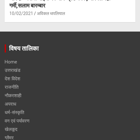
गर्मी,सलाम बारम्बार
10/02/2021
अविकल थपलियाल
विषय तालिका
Home
उत्तराखंड
देश विदेश
राजनीति
नौकरशाही
अपराध
धर्म-संस्कृति
वन एवं पर्यावरण
खेलकूद
ग्लैमर