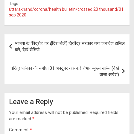
Tags:
ce
e
tt
at
ar
uttarakhand/corona/health bulletin/crossed 20 thousand/01
sep 2020
b
gr
er
s
e
o
a
A
o
m
p
Post
भाजपा के “विद्रोह’ पर इंदिरा बोलीं, त्रिवेंद्र सरकार नया जनादेश हासिल
k
p
navigation
करे, देखें वीडियो
चरित्र पंजिका की समीक्षा 31 अक्टूबर तक करें विभाग-मुख्य सचिव (देखें
ताजा आदेश)
Leave a Reply
Your email address will not be published.
Required fields
are marked
*
Comment
*