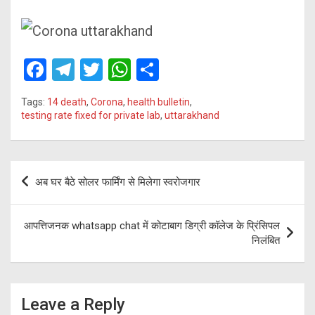
F
T
T
W
S
a
el
wi
h
h
Tags:
14 death
,
Corona
,
health bulletin
,
ce
e
tt
at
ar
testing rate fixed for private lab
,
uttarakhand
b
gr
er
s
e
o
a
A
Post
o
m
p
अब घर बैठे सोलर फार्मिंग से मिलेगा स्वरोजगार
navigation
k
p
आपत्तिजनक whatsapp chat में कोटाबाग डिग्री कॉलेज के प्रिंसिपल
निलंबित
Leave a Reply