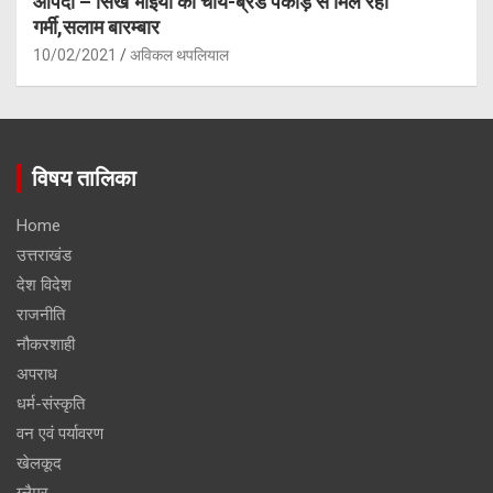
आपदा – सिख भाइयों की चाय-ब्रेड पकौड़े से मिल रही
गर्मी,सलाम बारम्बार
10/02/2021
अविकल थपलियाल
विषय तालिका
Home
उत्तराखंड
देश विदेश
राजनीति
नौकरशाही
अपराध
धर्म-संस्कृति
वन एवं पर्यावरण
खेलकूद
ग्लैमर