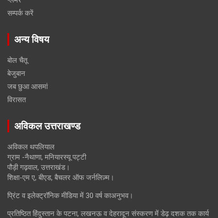
सम्पर्क करें
अन्य विषय
बोल चैतू
बेजुबान
जब छुआ आसमां
विरासत
अविकल उत्तराखण्ड
अविकल थपलियाल
ग्राम -नैथाणा, मनियारस्यू पट्टी
पौड़ी गढ़वाल, उत्तराखंड।
शिक्षा-एम ए, बीएड, बैचलर ऑफ जर्नलिज़्म।
प्रिंट व इलेक्ट्रॉनिक मीडिया में 30 वर्ष काअनुभव।
प्रतिष्ठित हिंदुस्तान के पटना, लखनऊ व देहरादून संस्करण में डेढ़ दशक तक कार्य