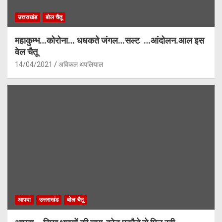
उत्तराखंड
बोल चैतू
महाकुम्भ…कोरोना… धधकते जंगल…सल्ट …आंदोलन.आल इस
वेल चैतू
14/04/2021
अविकल थपलियाल
आपदा
उत्तराखंड
बोल चैतू