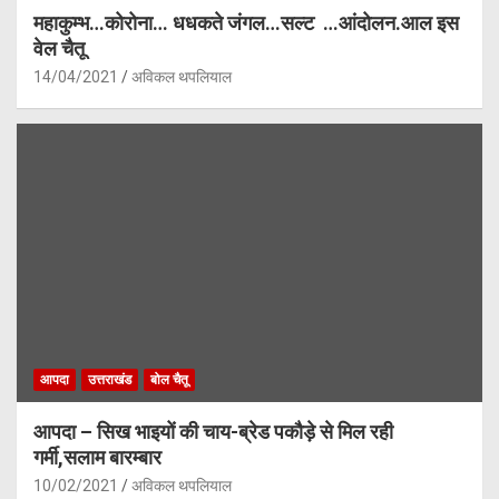
महाकुम्भ…कोरोना… धधकते जंगल…सल्ट …आंदोलन.आल इस
वेल चैतू
14/04/2021
अविकल थपलियाल
आपदा
उत्तराखंड
बोल चैतू
आपदा – सिख भाइयों की चाय-ब्रेड पकौड़े से मिल रही
गर्मी,सलाम बारम्बार
10/02/2021
अविकल थपलियाल