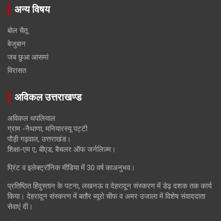
अन्य विषय
बोल चैतू
बेजुबान
जब छुआ आसमां
विरासत
अविकल उत्तराखण्ड
अविकल थपलियाल
ग्राम -नैथाणा, मनियारस्यू पट्टी
पौड़ी गढ़वाल, उत्तराखंड।
शिक्षा-एम ए, बीएड, बैचलर ऑफ जर्नलिज़्म।
प्रिंट व इलेक्ट्रॉनिक मीडिया में 30 वर्ष काअनुभव।
प्रतिष्ठित हिंदुस्तान के पटना, लखनऊ व देहरादून संस्करण में डेढ़ दशक तक कार्य
किया। देहरादून संस्करण में बतौर ब्यूरो चीफ व अमर उजाला में विशेष संवाददाता
सेवाएं दी।