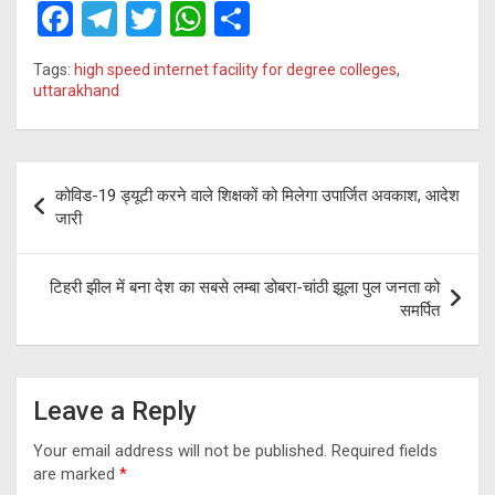
F
T
T
W
S
a
el
wi
h
h
Tags:
high speed internet facility for degree colleges
,
ce
e
tt
at
ar
uttarakhand
b
gr
er
s
e
o
a
A
Post
o
m
p
कोविड-19 ड्यूटी करने वाले शिक्षकों को मिलेगा उपार्जित अवकाश, आदेश
navigation
जारी
k
p
टिहरी झील में बना देश का सबसे लम्बा डोबरा-चांठी झूला पुल जनता को
समर्पित
Leave a Reply
Your email address will not be published.
Required fields
are marked
*