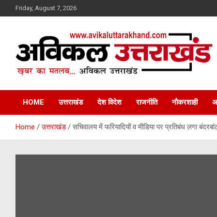
Skip
Friday, August 7, 2026
to
content
ख़बर का मतलब…. अविकल उत्तराखण्ड
Avikal Uttarakhand
HOME
उत्तराखंड
देश विदेश
राजनीति
नौकरशाही
अ
Home
उत्तराखंड
सचिवालय में फरियादियों व मीडिया पर प्रतिबंध लगा बंदरबा