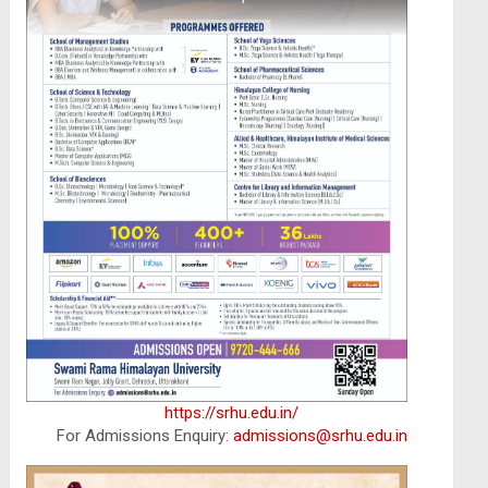
https://srhu.edu.in/
For Admissions Enquiry:
admissions@srhu.edu.in