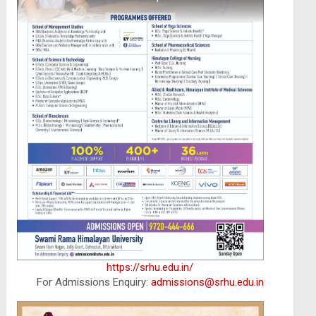
https://srhu.edu.in/
For Admissions Enquiry:
admissions@srhu.edu.in