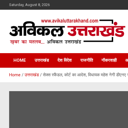
Skip
Saturday, August 8, 2026
to
content
ख़बर का मतलब…. अविकल उत्तराखण्ड
Avikal Uttarakhand
HOME
उत्तराखंड
देश विदेश
राजनीति
नौकरशाही
अ
Home
उत्तराखंड
सेक्स स्कैंडल, कोर्ट का आदेश, विधायक महेश नेगी डीएनए स