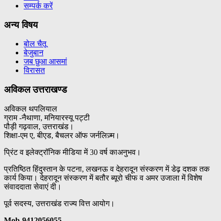
सम्पर्क करें
अन्य विषय
बोल चैतू
बेजुबान
जब छुआ आसमां
विरासत
अविकल उत्तराखण्ड
अविकल थपलियाल
ग्राम -नैथाणा, मनियारस्यू पट्टी
पौड़ी गढ़वाल, उत्तराखंड।
शिक्षा-एम ए, बीएड, बैचलर ऑफ जर्नलिज़्म।
प्रिंट व इलेक्ट्रॉनिक मीडिया में 30 वर्ष काअनुभव।
प्रतिष्ठित हिंदुस्तान के पटना, लखनऊ व देहरादून संस्करण में डेढ़ दशक तक
कार्य किया। देहरादून संस्करण में बतौर ब्यूरो चीफ व अमर उजाला में विशेष
संवाददाता सेवाएं दी।
पूर्व सदस्य, उत्तराखंड राज्य वित्त आयोग।
Mob-9412056055