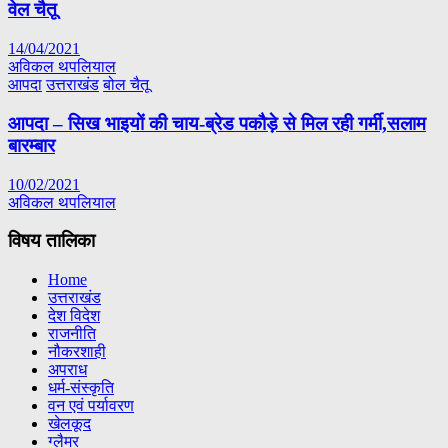
वेल चैतू
14/04/2021
अविकल थपलियाल
आपदा
उत्तराखंड
बोल चैतू
आपदा – सिख भाइयों की चाय-ब्रेड पकौड़े से मिल रही गर्मी,सलाम
बारम्बार
10/02/2021
अविकल थपलियाल
विषय तालिका
Home
उत्तराखंड
देश विदेश
राजनीति
नौकरशाही
अपराध
धर्म-संस्कृति
वन एवं पर्यावरण
खेलकूद
ग्लैमर