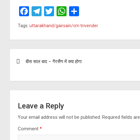
F
T
T
W
S
a
el
wi
h
h
Tags:
uttarakhand/gairsain/cm trivender
ce
e
tt
at
ar
b
gr
er
s
e
o
a
A
Post
o
m
p
बीस साल बाद – गैरसैंण में क्या होगा
navigation
k
p
Leave a Reply
Your email address will not be published.
Required fields a
Comment
*