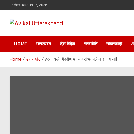
Skip
Friday, August 7, 2026
to
content
ख़बर का मतलब…. अविकल उत्तराखण्ड
Avikal Uttarakhand
HOME
उत्तराखंड
देश विदेश
राजनीति
नौकरशाही
अ
Home
उत्तराखंड
हरदा यखी गैरसैंण मा च ग्रीष्मकालीन राजधानी!