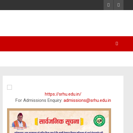
https://srhu.edu.in/
For Admissions Enquiry:
admissions@srhu.edu.in