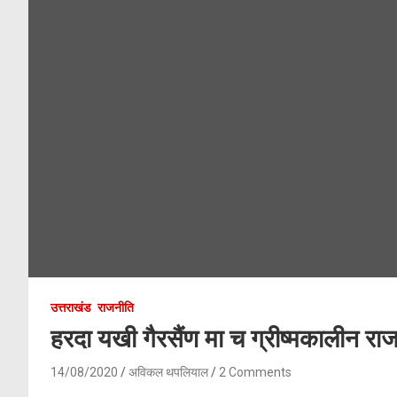
उत्तराखंड
राजनीति
हरदा यखी गैरसैंण मा च ग्रीष्मकालीन रा
14/08/2020
अविकल थपलियाल
2 Comments