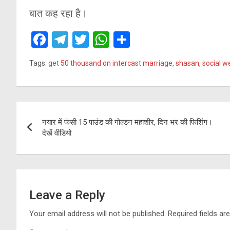
बात कह रहा है।
F
T
T
W
S
a
el
wi
h
h
Tags:
get 50 thousand on intercast marriage
,
shasan
,
social 
ce
e
tt
at
ar
b
gr
er
s
e
o
a
A
Post
o
m
p
नयार में फंसी 15 पाउंड की गोल्डन महाशीर, दिन भर की फिशिंग।
navigation
देखें वीडियो
k
p
Leave a Reply
Your email address will not be published.
Required fields a