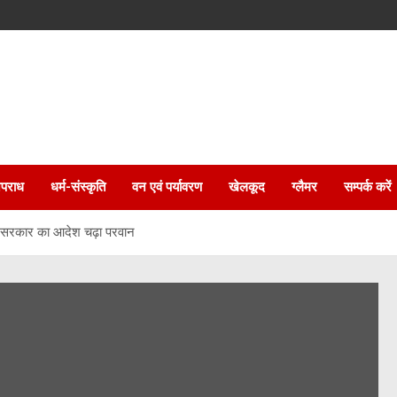
पराध
धर्म-संस्कृति
वन एवं पर्यावरण
खेलकूद
ग्लैमर
सम्पर्क करें
ुगुणा सरकार का आदेश चढ़ा परवान