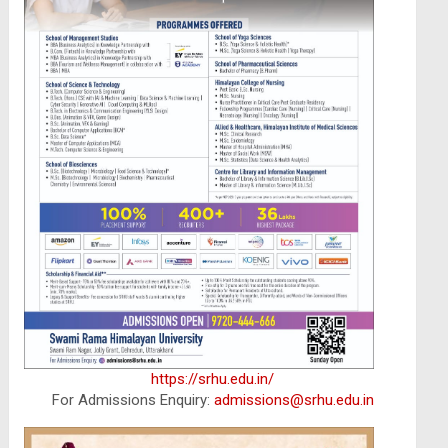
https://srhu.edu.in/
For Admissions Enquiry:
admissions@srhu.edu.in