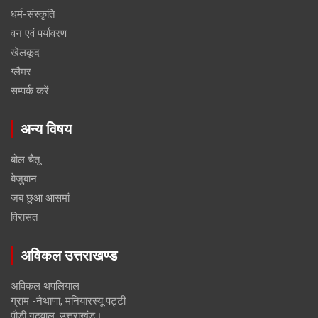
धर्म-संस्कृति
वन एवं पर्यावरण
खेलकूद
ग्लैमर
सम्पर्क करें
अन्य विषय
बोल चैतू
बेजुबान
जब छुआ आसमां
विरासत
अविकल उत्तराखण्ड
अविकल थपलियाल
ग्राम -नैथाणा, मनियारस्यू पट्टी
पौड़ी गढ़वाल, उत्तराखंड।