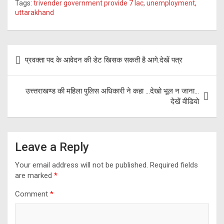
Tags:
trivender government provide 7 lac
,
unemployment
,
ce
e
tt
at
ar
uttarakhand
b
gr
er
s
e
o
a
A
Post
o
m
p
प्रवक्ता पद के आवेदन की डेट खिसक सकती है आगे.देखें पत्र
navigation
k
p
उत्त्तराखण्ड की महिला पुलिस अधिकारी ने कहा …देखो भूल न जाना…
देखें वीडियो
Leave a Reply
Your email address will not be published.
Required fields
are marked
*
Comment
*