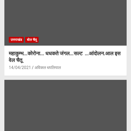
उत्तराखंड
बोल चैतू
महाकुम्भ…कोरोना… धधकते जंगल…सल्ट …आंदोलन.आल इस
वेल चैतू
14/04/2021
अविकल थपलियाल