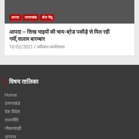
आपदा
उत्तराखंड
बोल चैतू
आपदा – सिख भाइयों की चाय-ब्रेड पकौड़े से मिल रही
गर्मी,सलाम बारम्बार
10/02/2021
अविकल थपलियाल
विषय तालिका
Home
उत्तराखंड
देश विदेश
राजनीति
नौकरशाही
अपराध