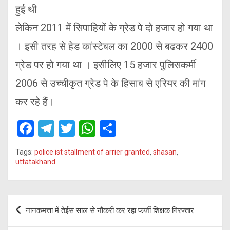
हुई थी
लेकिन 2011 में सिपाहियों के ग्रेड पे दो हजार हो गया था
। इसी तरह से हेड कांस्टेबल का 2000 से बढकर 2400
ग्रेड पर हो गया था । इसीलिए 15 हजार पुलिसकर्मी
2006 से उच्चीकृत ग्रेड पे के हिसाब से एरियर की मांग
कर रहे हैं।
F
T
T
W
S
a
el
wi
h
h
Tags:
police ist stallment of arrier granted
,
shasan
,
ce
e
tt
at
ar
uttatakhand
b
gr
er
s
e
o
a
A
Post
o
m
p
नानकमत्ता में तेईस साल से नौकरी कर रहा फर्जी शिक्षक गिरफ्तार
navigation
k
p