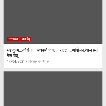
उत्तराखंड
बोल चैतू
महाकुम्भ…कोरोना… धधकते जंगल…सल्ट …आंदोलन.आल इस
वेल चैतू
14/04/2021
अविकल थपलियाल