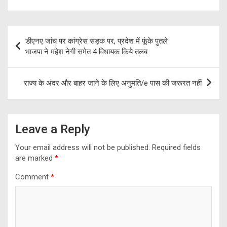
ce
e
tt
at
ar
b
gr
er
s
e
o
a
A
Post
डीएनए जांच पर कांग्रेस सड़क पर, प्रदेश में फूंके पुतले
o
m
p
navigation
भाजपा ने महेश नेगी समेत 4 विधायक किये तलब
k
p
राज्य के अंदर और बाहर जाने के लिए अनुमति/e पास की जरूरत नहीं
Leave a Reply
Your email address will not be published.
Required fields
are marked
*
Comment
*