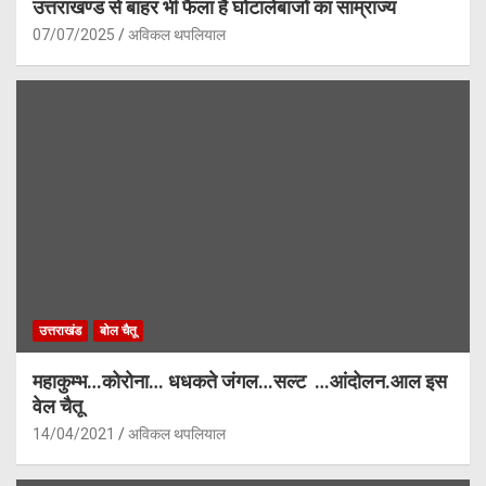
उत्तराखण्ड से बाहर भी फैला है घोटालेबाजों का साम्राज्य
07/07/2025
अविकल थपलियाल
उत्तराखंड
बोल चैतू
महाकुम्भ…कोरोना… धधकते जंगल…सल्ट …आंदोलन.आल इस
वेल चैतू
14/04/2021
अविकल थपलियाल