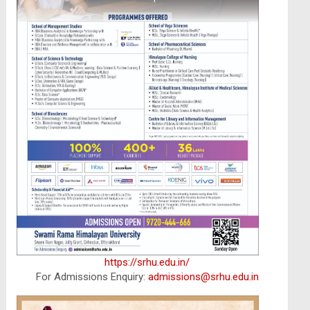
https://srhu.edu.in/
For Admissions Enquiry:
admissions@srhu.edu.in