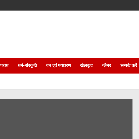
पराध
धर्म-संस्कृति
वन एवं पर्यावरण
खेलकूद
ग्लैमर
सम्पर्क करें