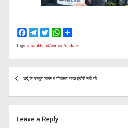
F
T
T
W
S
a
el
wi
h
h
Tags:
uttarakhand/corona/update
ce
e
tt
at
ar
b
gr
er
s
e
o
a
A
Post
o
m
p
उर्दू के मशहूर शायर व गीतकार राहत इंदौरी नहीं रहे
navigation
k
p
Leave a Reply