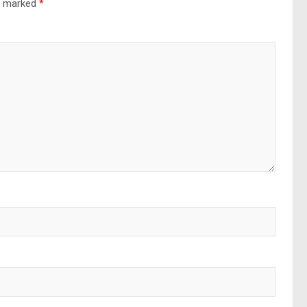
re marked
*