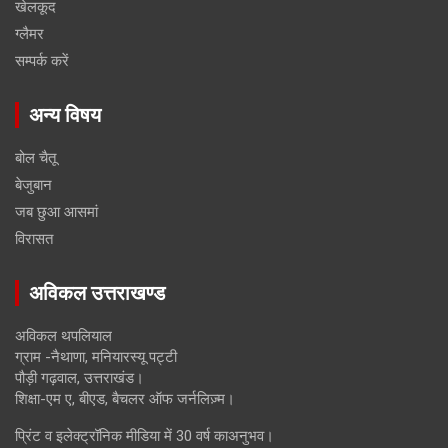
खेलकूद
ग्लैमर
सम्पर्क करें
अन्य विषय
बोल चैतू
बेजुबान
जब छुआ आसमां
विरासत
अविकल उत्तराखण्ड
अविकल थपलियाल
ग्राम -नैथाणा, मनियारस्यू पट्टी
पौड़ी गढ़वाल, उत्तराखंड।
शिक्षा-एम ए, बीएड, बैचलर ऑफ जर्नलिज़्म।
प्रिंट व इलेक्ट्रॉनिक मीडिया में 30 वर्ष काअनुभव।