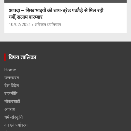
आपदा – सिख भाइयों की चाय-ब्रेड पकौड़े से मिल रही
गर्मी,सलाम बारम्बार
10/02/2021
अविकल थपलियाल
विषय तालिका
Home
उत्तराखंड
देश विदेश
राजनीति
नौकरशाही
अपराध
धर्म-संस्कृति
वन एवं पर्यावरण