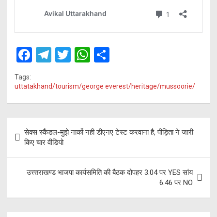
F
T
T
W
S
a
el
wi
h
h
Tags:
ce
e
tt
at
ar
uttatakhand/tourism/george everest/heritage/mussoorie/
b
gr
er
s
e
o
a
A
Post
o
m
p
सेक्स स्कैंडल-मुझे नार्को नही डीएनए टेस्ट करवाना है, पीड़िता ने जारी
navigation
किए चार वीडियो
k
p
उत्त्तराखण्ड भाजपा कार्यसमिति की बैठक दोपहर 3.04 पर YES सांय
6.46 पर NO