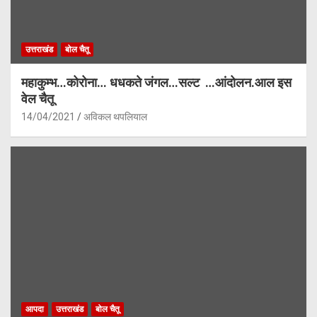
उत्तराखंड
बोल चैतू
महाकुम्भ…कोरोना… धधकते जंगल…सल्ट …आंदोलन.आल इस
वेल चैतू
14/04/2021
अविकल थपलियाल
आपदा
उत्तराखंड
बोल चैतू